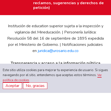
reclamos, sugerencias y derechos de
petición)
Institución de education superior sujeta a la inspección y
vigilancia del Mineducación. | Personería Jurídica:
Resolución 58 del 16 de septiembre de 1895 expedida
por el Ministerio de Gobierno. | Notificaciones judiciales
en
juridica@urosario.edu.co
Transparencia y acceso a la información pública
Gobierno Universitario
|
Proyecto Educativo Institucional
Este sitio utiliza cookies para mejorar tu experiencia de usuario. Si sigues
navegando por el sitio, entendemos que aceptas estos términos.
|
Informe de Gestión
|
Boletín Estadístico
|
Régimen
Ver
política de cookies
Tributario
|
Código de Ética
Aceptar
No, gracias
Quiero inscribirme ahora