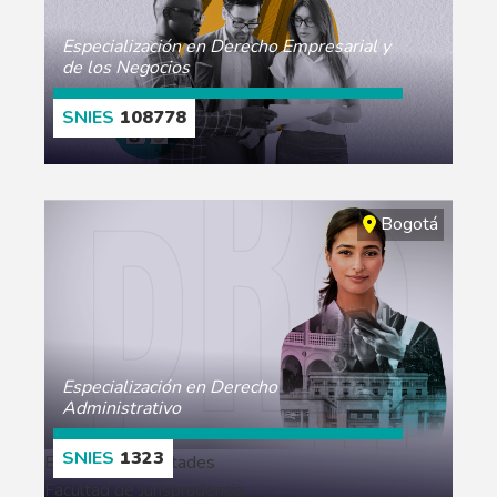
Especialización en Derecho Empresarial y
de los Negocios
108778
MORE
Bogotá
Especialización en Derecho
Administrativo
1323
Escuelas y Facultades
Facultad de Jurisprudencia