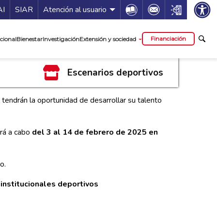
ía de servicios
Icon
Icon
Icon
AI
SIAR
Atención al usuario
cipal
Financiación
cional
Bienestar
Investigación
Extensión y sociedad
Escenarios deportivos
 tendrán la oportunidad de desarrollar su talento
rá a cabo
del 3 al 14 de febrero de 2025 en
o.
institucionales deportivos