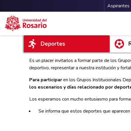
Menu 
Aspirantes
Pasar al contenido principal
Deportes
Es un placer invitarlos a formar parte de los Grup
deportivo, representar a nuestra institución y forta
Para participar
en los Grupos Institucionales Dep
los escenarios y días relacionado por deport
Los esperamos con mucho entusiasmo para formar pa
Se informa que estos deportes que aparecen 