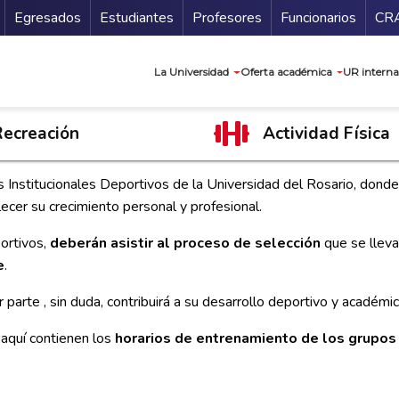
Secundario
Gu
Egresados
Estudiantes
Profesores
Funcionarios
CR
Navegación prin
La Universidad
Oferta académica
UR interna
Recreación
Actividad Física
os Institucionales Deportivos de la Universidad del Rosario, donde
lecer su crecimiento personal y profesional.
ortivos,
deberán asistir al proceso de selección
que se lleva
e
.
rte , sin duda, contribuirá a su desarrollo deportivo y académic
aquí contienen los
horarios de entrenamiento de los grupos 