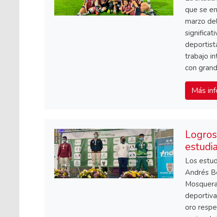
que se e
marzo del
significat
deportista
trabajo i
con grand
Más inf
Logros
estudi
Los estud
Andrés B
Mosquera,
deportiva
oro respe