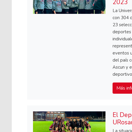
2023
La Univer
con 304 d
23 selecc
deportes 
individua
represent
eventos u
del país 
Ascun y e
deportivo
Más inf
El Dep
URosar
La situac