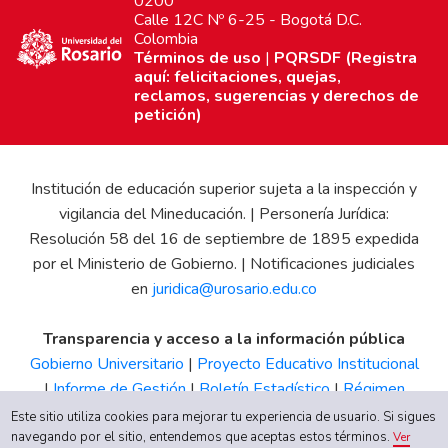
0200
Calle 12C Nº 6-25 - Bogotá D.C.
Colombia
Términos de uso
|
PQRSDF (Registra
aquí: felicitaciones, quejas,
reclamos, sugerencias y derechos de
petición)
Institución de educación superior sujeta a la inspección y
vigilancia del Mineducación. | Personería Jurídica:
Resolución 58 del 16 de septiembre de 1895 expedida
por el Ministerio de Gobierno. | Notificaciones judiciales
en
juridica@urosario.edu.co
Transparencia y acceso a la información pública
Gobierno Universitario
|
Proyecto Educativo Institucional
|
Informe de Gestión
|
Boletín Estadístico
|
Régimen
Tributario
|
Estados Financieros
|
Código de Ética
|
Canal
Este sitio utiliza cookies para mejorar tu experiencia de usuario. Si sigues
de Integridad UR
navegando por el sitio, entendemos que aceptas estos términos.
Ver