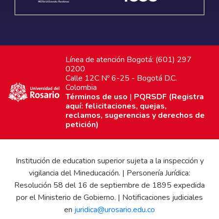
Línea de atención Bogotá: (601) 297
0200
Calle 12C Nº 6-25 - Bogotá D.C.
Colombia
Términos de uso
|
PQRSDF (Registra
aquí: felicitaciones, quejas,
reclamos, sugerencias y derechos de
petición)
Institución de education superior sujeta a la inspección y
vigilancia del Mineducación. | Personería Jurídica:
Resolución 58 del 16 de septiembre de 1895 expedida
por el Ministerio de Gobierno. | Notificaciones judiciales
en
juridica@urosario.edu.co