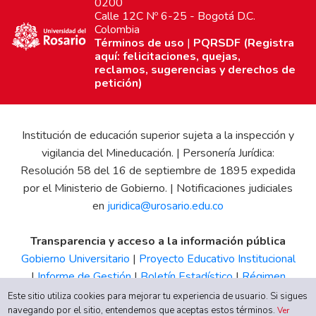
0200
Calle 12C Nº 6-25 - Bogotá D.C.
Colombia
Términos de uso
|
PQRSDF (Registra
aquí: felicitaciones, quejas,
reclamos, sugerencias y derechos de
petición)
Institución de educación superior sujeta a la inspección y
vigilancia del Mineducación. | Personería Jurídica:
Resolución 58 del 16 de septiembre de 1895 expedida
por el Ministerio de Gobierno. | Notificaciones judiciales
en
juridica@urosario.edu.co
Transparencia y acceso a la información pública
Gobierno Universitario
|
Proyecto Educativo Institucional
|
Informe de Gestión
|
Boletín Estadístico
|
Régimen
Tributario
|
Estados Financieros
|
Código de Ética
|
Canal
Este sitio utiliza cookies para mejorar tu experiencia de usuario. Si sigues
navegando por el sitio, entendemos que aceptas estos términos.
de Integridad UR
Ver