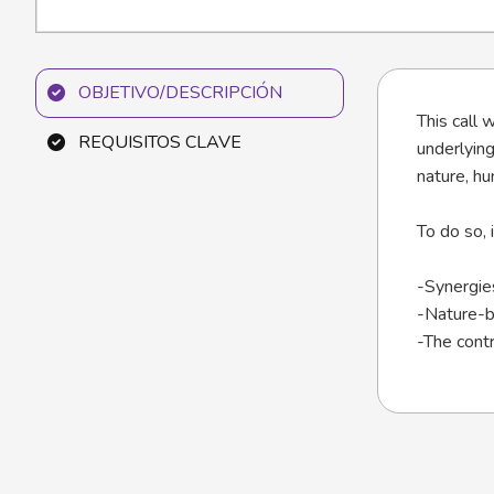
OBJETIVO/DESCRIPCIÓN
This call 
REQUISITOS CLAVE
underlying
nature, hu
To do so, 
-Synergie
-Nature-ba
-The contr