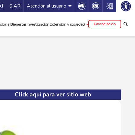
ía de servicios
Icon
Icon
Icon
AI
SIAR
Atención al usuario
cipal
Financiación
cional
Bienestar
Investigación
Extensión y sociedad
Click aquí para ver sitio web