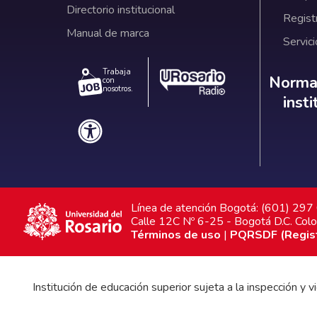
Directorio institucional
Regist
Manual de marca
Servici
Trabaja
Norm
Normat
con
nosotros.
inst
Línea de atención Bogotá: (601) 29
Calle 12C Nº 6-25 - Bogotá D.C. Col
Términos de uso
|
PQRSDF (Registr
Institución de educación superior sujeta a la inspección y