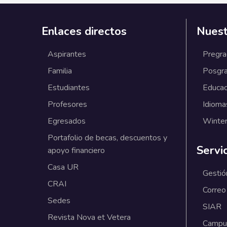
Enlaces directos
Nuest
Aspirantes
Pregr
Familia
Posgr
Estudiantes
Educac
Profesores
Idioma
Egresados
Winter
Portafolio de becas, descuentos y
Servi
apoyo financiero
Casa UR
Gestió
CRAI
Correo
Sedes
SIAR
Revista Nova et Vetera
Campus