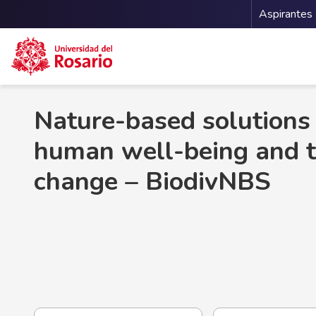
Menu 
Aspirantes
Pasar al contenido principal
Nature-based solutions f
human well-being and t
change – BiodivNBS