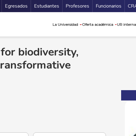
Secundario
Gu
Egresados
Estudiantes
Profesores
Funcionarios
CR
Navegación prin
La Universidad
Oferta académica
UR interna
or biodiversity,
ransformative