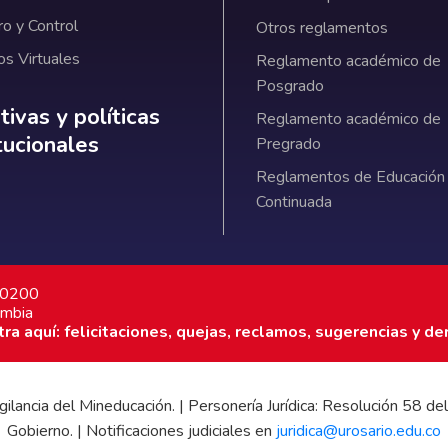
ro y Control
Otros reglamentos
os Virtuales
Reglamento académico de
Posgrado
ativas y políticas institucionales
ivas y políticas
Reglamento académico de
itucionales
Pregrado
Reglamentos de Educación
Continuada
7 0200
ombia
a aquí: felicitaciones, quejas, reclamos, sugerencias y de
 vigilancia del Mineducación. | Personería Jurídica: Resolución 58
Gobierno. | Notificaciones judiciales en
juridica@urosario.edu.co