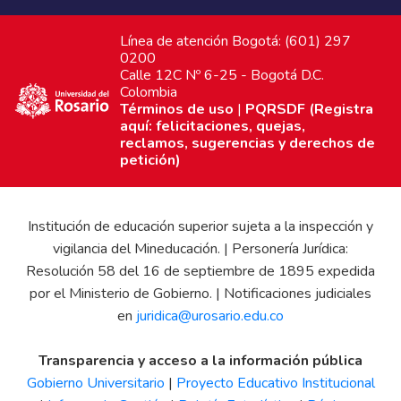
Línea de atención Bogotá: (601) 297
0200
Calle 12C Nº 6-25 - Bogotá D.C.
Colombia
Términos de uso
|
PQRSDF (Registra
aquí: felicitaciones, quejas,
reclamos, sugerencias y derechos de
petición)
Institución de educación superior sujeta a la inspección y
vigilancia del Mineducación. | Personería Jurídica:
Resolución 58 del 16 de septiembre de 1895 expedida
por el Ministerio de Gobierno. | Notificaciones judiciales
en
juridica@urosario.edu.co
Transparencia y acceso a la información pública
Gobierno Universitario
|
Proyecto Educativo Institucional