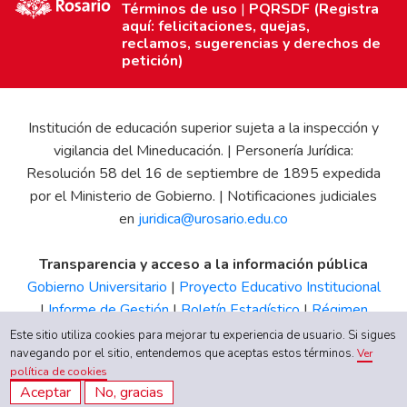
Términos de uso
|
PQRSDF (Registra
aquí: felicitaciones, quejas,
reclamos, sugerencias y derechos de
petición)
Institución de educación superior sujeta a la inspección y
vigilancia del Mineducación. | Personería Jurídica:
Resolución 58 del 16 de septiembre de 1895 expedida
por el Ministerio de Gobierno. | Notificaciones judiciales
en
juridica@urosario.edu.co
Transparencia y acceso a la información pública
Gobierno Universitario
|
Proyecto Educativo Institucional
|
Informe de Gestión
|
Boletín Estadístico
|
Régimen
Tributario
|
Estados Financieros
|
Código de Ética
|
Canal
Este sitio utiliza cookies para mejorar tu experiencia de usuario. Si sigues
navegando por el sitio, entendemos que aceptas estos términos.
de Integridad UR
Ver
política de cookies
Aceptar
No, gracias