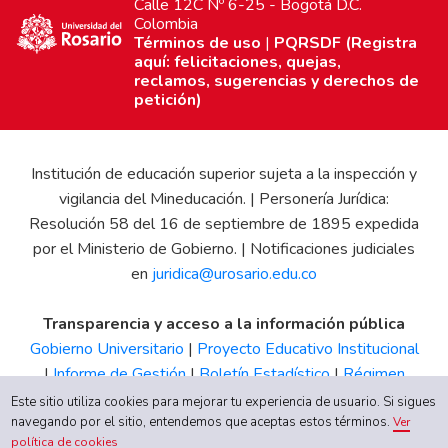
Calle 12C Nº 6-25 - Bogotá D.C.
Colombia
Términos de uso
|
PQRSDF (Registra
aquí: felicitaciones, quejas,
reclamos, sugerencias y derechos de
petición)
Institución de educación superior sujeta a la inspección y
vigilancia del Mineducación. | Personería Jurídica:
Resolución 58 del 16 de septiembre de 1895 expedida
por el Ministerio de Gobierno. | Notificaciones judiciales
en
juridica@urosario.edu.co
Transparencia y acceso a la información pública
Gobierno Universitario
|
Proyecto Educativo Institucional
|
Informe de Gestión
|
Boletín Estadístico
|
Régimen
Tributario
|
Estados Financieros
|
Código de Ética
|
Canal
Este sitio utiliza cookies para mejorar tu experiencia de usuario. Si sigues
navegando por el sitio, entendemos que aceptas estos términos.
de Integridad UR
Ver
política de cookies