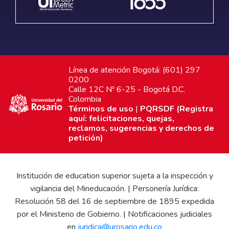
Línea de atención Bogotá: (601) 297
0200
Calle 12C Nº 6-25 - Bogotá D.C.
Colombia
Términos de uso
|
PQRSDF (Registra
aquí: felicitaciones, quejas,
reclamos, sugerencias y derechos de
petición)
Institución de education superior sujeta a la inspección y
vigilancia del Mineducación. | Personería Jurídica:
Resolución 58 del 16 de septiembre de 1895 expedida
por el Ministerio de Gobierno. | Notificaciones judiciales
en
juridica@urosario.edu.co