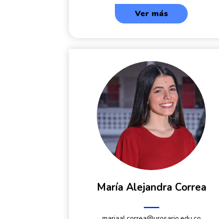
Ver más
María Alejandra Correa
mariaal.correa@urosario.edu.co