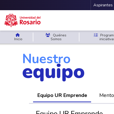
Menu 
Aspirantes
Pasar al contenido principal
Quiénes
Program
Inicio
Somos
iniciativa
Nuestro
equipo
Equipo UR Emprende
Mento
Equipo UR Emprende