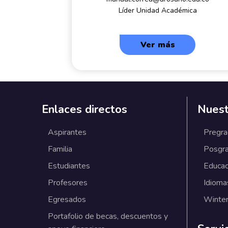
Líder Unidad Académica
Ver más
Enlaces directos
Nuest
Aspirantes
Pregr
Familia
Posgr
Estudiantes
Educac
Profesores
Idioma
Egresados
Winter
Portafolio de becas, descuentos y