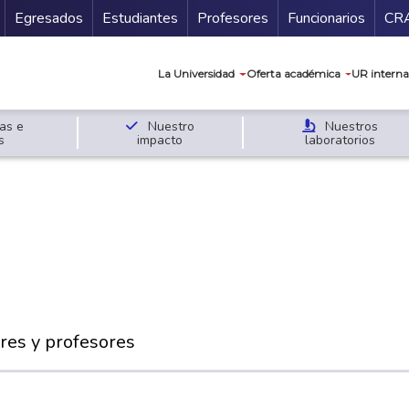
Secundario
Gu
Egresados
Estudiantes
Profesores
Funcionarios
CR
Navegación prin
La Universidad
Oferta académica
UR interna
as e
Nuestro
Nuestros
s
impacto
laboratorios
res y profesores