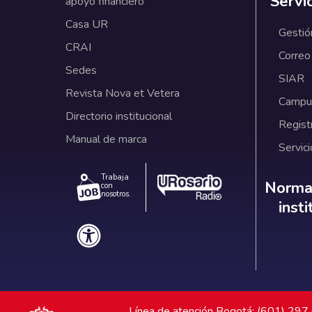
Servi
apoyo financiero
Casa UR
Gestió
CRAI
Correo
Sedes
SIAR
Revista Nova et Vetera
Campus
Directorio institucional
Regist
Manual de marca
Servici
Trabaja
Norm
Normat
con
nosotros.
inst
Línea de atención Bogotá: (601) 29