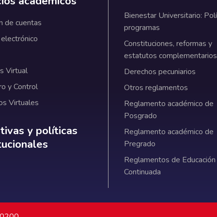
cios académicos
Bienestar Universitario: Polí
n de cuentas
programas
 electrónico
Constituciones, reformas y
estatutos complementarios
 Virtual
Derechos pecuniarios
ro y Control
Otros reglamentos
os Virtuales
Reglamento académico de
Posgrado
ativas y políticas institucionales
ivas y políticas
Reglamento académico de
itucionales
Pregrado
Reglamentos de Educación
Continuada
7 0200