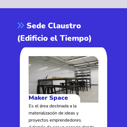
Sede Claustro
(Edificio el Tiempo)
Maker Space
G
ón
Es el área destinada a la
Un
materialización de ideas y
de
n
proyectos emprendedores.
co