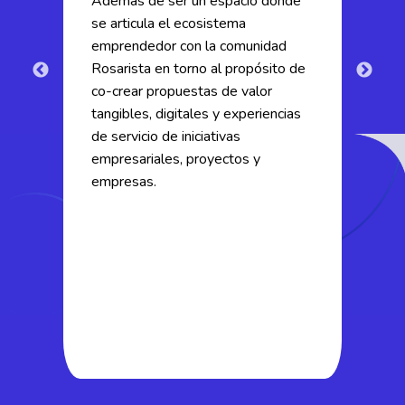
Además de ser un espacio donde
eq
se articula el ecosistema
cr
io
emprendedor con la comunidad
de
Rosarista en torno al propósito de
ha
io
co-crear propuestas de valor
es
tangibles, digitales y experiencias
em
de servicio de iniciativas
Ro
empresariales, proyectos y
me
empresas.
qu
in
pa
de
de
de
fa
pa