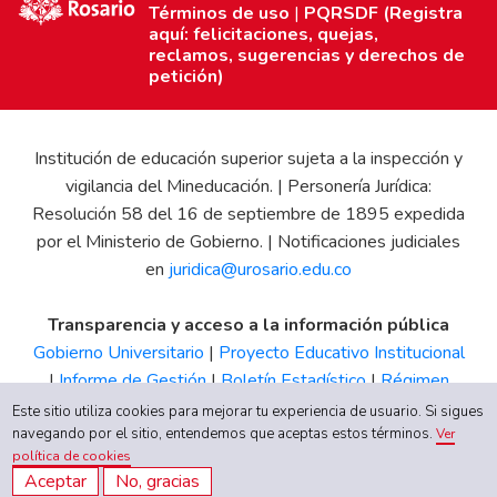
Términos de uso
|
PQRSDF (Registra
aquí: felicitaciones, quejas,
reclamos, sugerencias y derechos de
petición)
Institución de educación superior sujeta a la inspección y
vigilancia del Mineducación. | Personería Jurídica:
Resolución 58 del 16 de septiembre de 1895 expedida
por el Ministerio de Gobierno. | Notificaciones judiciales
en
juridica@urosario.edu.co
Transparencia y acceso a la información pública
Gobierno Universitario
|
Proyecto Educativo Institucional
|
Informe de Gestión
|
Boletín Estadístico
|
Régimen
Tributario
|
Estados Financieros
|
Código de Ética
|
Canal
Este sitio utiliza cookies para mejorar tu experiencia de usuario. Si sigues
de Integridad UR
navegando por el sitio, entendemos que aceptas estos términos.
Ver
política de cookies
Aceptar
No, gracias