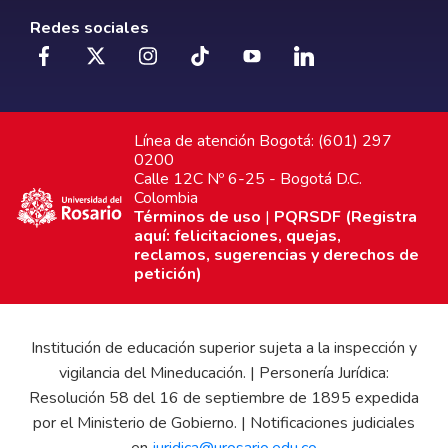
Redes sociales
Línea de atención Bogotá: (601) 297
0200
Calle 12C Nº 6-25 - Bogotá D.C.
Colombia
Términos de uso
|
PQRSDF (Registra
aquí: felicitaciones, quejas,
reclamos, sugerencias y derechos de
petición)
Institución de educación superior sujeta a la inspección y
vigilancia del Mineducación. | Personería Jurídica:
Resolución 58 del 16 de septiembre de 1895 expedida
por el Ministerio de Gobierno. | Notificaciones judiciales