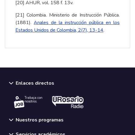
[20]
AHUR, vol. 158 f. 13v.
[21]
Colombia. Ministerio de Instrucción Pública.
(1881).
Anales de la instrucción pública en los
Estados Unidos de Colombia, 2(7), 13-14
.
Enlaces directos
Trabaja con
nosotros.
Nuestros programas
Servicios académicos