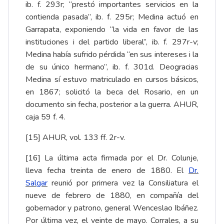
ib. f. 293r; “prestó importantes servicios en la
contienda pasada”, ib. f. 295r; Medina actuó en
Garrapata, exponiendo “la vida en favor de las
instituciones i del partido liberal”, ib. f. 297r-v;
Medina había sufrido pérdida “en sus intereses i la
de su único hermano”, ib. f. 301d. Deogracias
Medina sí estuvo matriculado en cursos básicos,
en 1867; solicitó la beca del Rosario, en un
documento sin fecha, posterior a la guerra. AHUR,
caja 59 f. 4.
[15]
AHUR, vol. 133 ff. 2r-v.
[16]
La última acta firmada por el Dr. Colunje,
lleva fecha treinta de enero de 1880. El
Dr.
Salgar
reunió por primera vez la Consiliatura el
nueve de febrero de 1880, en compañía del
gobernador y patrono, general Wenceslao Ibáñez.
Por última vez, el veinte de mayo. Corrales, a su