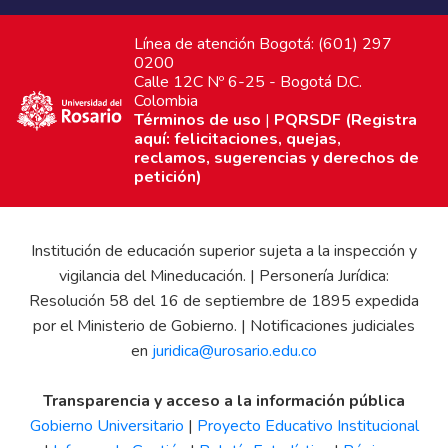
Línea de atención Bogotá: (601) 297
0200
Calle 12C Nº 6-25 - Bogotá D.C.
Colombia
Términos de uso
|
PQRSDF (Registra
aquí: felicitaciones, quejas,
reclamos, sugerencias y derechos de
petición)
Institución de educación superior sujeta a la inspección y
vigilancia del Mineducación. | Personería Jurídica:
Resolución 58 del 16 de septiembre de 1895 expedida
por el Ministerio de Gobierno. | Notificaciones judiciales
en
juridica@urosario.edu.co
Transparencia y acceso a la información pública
Gobierno Universitario
|
Proyecto Educativo Institucional