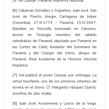
Dr. Gil Colunje. Panamá: Imprenta Nacional.
[6]
Cabarcas González y Argüelles, Juan José. San
José de Puerto Alegre, Cartagena de Indias
(Colombia), 27.III.1774 – Panamá, 15.IV.1847.
Bachiller en Filosofía, licenciado en Cánones,
doctor en Teología, miembro del cabildo
catedralicio de Panamá, diputado por Panamá en
las Cortes de Cádiz, fundador del Seminario de
Panamá y del Colegio del Istmo, obispo de
Panamá.
Real Academia de la Historia. Historia
hispánica
.
[7]
Allí publicó el joven Colunje, por entregas, La
virtud triunfante, uno de los primeros intentos de
novela en el Istmo. Cf.
Margarita Vásquez Quirós:
Josefina, de Julio Ardila
.
[8]
Juan José Arosemena y Lasso de la Vega,