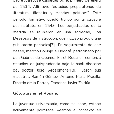
padre Juan José Cabarcas
[6]
, el primero de enero
de 1834. Allí tuvo “estudios preparatorios de
literatura, filosofía y ciencias políticas”. Este
periodo formativo quedó trunco por la clausura
del instituto, en 1849. Los perjudicados de la
medida se reunieron en una sociedad, Los
Deseosos de Instrucción, que incluso produjo una
publicación periódica
[7]
. En seguimiento de ese
deseo, marchó Colunje a Bogotá, patrocinado por
don Gabriel de Obarrio. En el Rosario, “comenzó
estudios de jurisprudencia bajo la hábil dirección
del doctor José Arosemena”
[8]
. Fueron sus
maestros Ramón Gómez, Antonio María Pradilla,
Ricardo de la Parra y Francisco Javier Zaldúa.
Gólgotas en el Rosario.
La juventud universitaria, como se sabe, estaba
activamente politizada. Veamos el contexto en