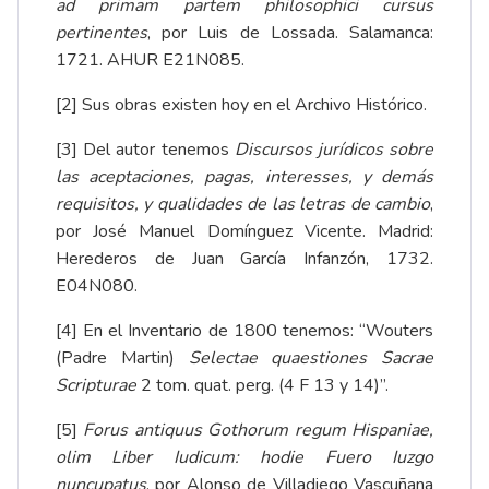
ad primam partem philosophici cursus
pertinentes
, por Luis de Lossada. Salamanca:
1721. AHUR E21N085.
[2]
Sus obras existen hoy en el Archivo Histórico.
[3]
Del autor tenemos
Discursos jurídicos sobre
las aceptaciones, pagas, interesses, y demás
requisitos, y qualidades de las letras de cambio
,
por José Manuel Domínguez Vicente. Madrid:
Herederos de Juan García Infanzón, 1732.
E04N080.
[4]
En el Inventario de 1800 tenemos: “Wouters
(Padre Martin)
Selectae quaestiones Sacrae
Scripturae
2 tom. quat. perg. (4 F 13 y 14)”.
[5]
Forus antiquus Gothorum regum Hispaniae,
olim Liber Iudicum: hodie Fuero Iuzgo
nuncupatus
, por Alonso de Villadiego Vascuñana