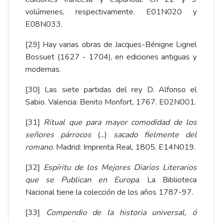
volúmenes, respectivamente. E01N020 y
E08N033.
[29]
Hay varias obras de Jacques-Bénigne Lignel
Bossuet​ (1627 - 1704), en ediciones antiguas y
modernas.
[30]
Las siete partidas del rey D. Alfonso el
Sabio. Valencia: Benito Monfort, 1767. E02N001.
[31]
Ritual que para mayor comodidad de los
señores párrocos
(...)
sacado fielmente del
romano
. Madrid: Imprenta Real, 1805. E14N019.
[32]
Espíritu de los Mejores Diarios Literarios
que se Publican en Europa
. La Biblioteca
Nacional tiene la colección de los años 1787-97.
[33]
Compendio de la historia universal, ó