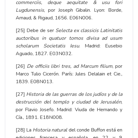
commerciis, deque aequitate & usu fori
Lugdunensis
, por Joseph Gibalin. Lyon: Borde,
Arnaud, & Rigaud, 1656. E06N006.
[25]
Debe de ser
Selecta ex classicis Latinitatis
auctoribus in quatuor tomos divisa ad usum
scholarum Societatis Iesu
. Madrid: Eusebio
Aguado, 1827. E03N032.
[26]
De officiis libri tres, ad Marcum filium
, por
Marco Tulio Cicerón. París: Jules Delalain et Cie.,
1839. E08N013.
[27]
Historia de las guerras de los judíos y de la
destrucción del templo y ciudad de Jerusalén
,
por Flavio Josefo. Madrid: Viuda de Hernando y
Cía., 1891. E18N008.
[28]
La
Historia natural
del conde Buffon está en
ediciones francesa y española, en 22 y 9