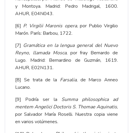
y Montoya. Madrid: Pedro Madrigal, 1600.
AHUR, E04N043.
[6]
P. Virgilii Maronis opera
, por Publio Virgilio
Marón. París: Barbou, 1722.
[7]
Gramática en la lengua general del Nuevo
Reyno, llamada Mosca
, por fray Bernardo de
Lugo. Madrid: Bernardino de Guzmán, 1619.
AHUR, E02N131.
[8]
Se trata de la
Farsalia
, de Marco Anneo
Lucano.
[9]
Podría ser la
Summa philosophica ad
mentem Angelici Doctoris S. Thomae Aquinatis
,
por Salvador María Roselli. Nuestra copia viene
en varios volúmenes.