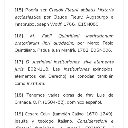
[15]
Podría ser
Claudii Fleurii abbatis Historia
ecclesiastica
, por Claude Fleury. Augsburgo e
Innsbruck: Joseph Wolff, 1768. E15N080.
[16]
M. Fabii Quintiliani Institutionum
oratoriarum libri duodecim
, por Marco Fabio
Quintiliano. Padua: Juan Manfrè, 1782. E05N006.
[17]
D. Justiniani Institutiones, sive elementa
juris
. E02N118. Las
Institutiones
(principios,
elementos del Derecho) se conocían también
como
Instituta.
[18]
Tenemos varias obras de fray Luis de
Granada, O. P. (1504-88),​ dominico español.
[19]
Cesare Calini (también Calino, 1670-1749),
jesuita y teólogo italiano.
Considerazioni e