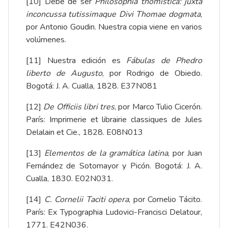
[10]
Debe de ser
Philosophia thomistica: juxta
inconcussa tutissimaque Divi Thomae dogmata
,
por Antonio Goudin. Nuestra copia viene en varios
volúmenes.
[11]
Nuestra edición es
Fábulas de Phedro
liberto de Augusto
, por Rodrigo de Obiedo.
Bogotá: J. A. Cualla, 1828. E37N081
[12]
De Officiis libri tres
, por Marco Tulio Cicerón.
París: Imprimerie et librairie classiques de Jules
Delalain et Cie., 1828. E08N013
[13]
Elementos de la gramática latina
, por Juan
Fernández de Sotomayor y Picón. Bogotá: J. A.
Cualla, 1830. E02N031.
[14]
C. Cornelii Taciti opera
, por Cornelio Tácito.
París: Ex Typographia Ludovici-Francisci Delatour,
1771. E42N036.