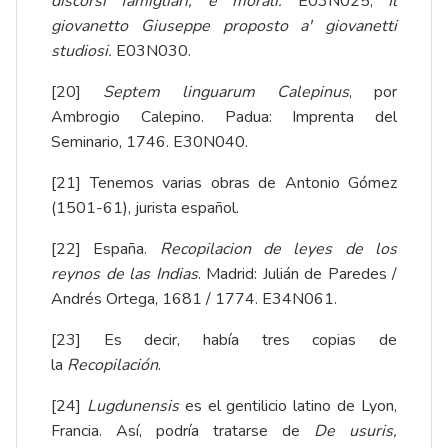
discorsi famigliari, e morali.
E03N025;
Il
giovanetto Giuseppe proposto a' giovanetti
studiosi.
E03N030.
[20]
Septem linguarum Calepinus
, por
Ambrogio Calepino. Padua: Imprenta del
Seminario, 1746. E30N040.
[21]
Tenemos varias obras de Antonio Gómez
(1501-61), jurista español.
[22]
España.
Recopilacion de leyes de los
reynos de las Indias
. Madrid: Julián de Paredes /
Andrés Ortega, 1681 / 1774. E34N061.
[23]
Es decir, había tres copias de
la
Recopilación
.
[24]
Lugdunensis
es el gentilicio latino de Lyon,
Francia. Así, podría tratarse de
De usuris,