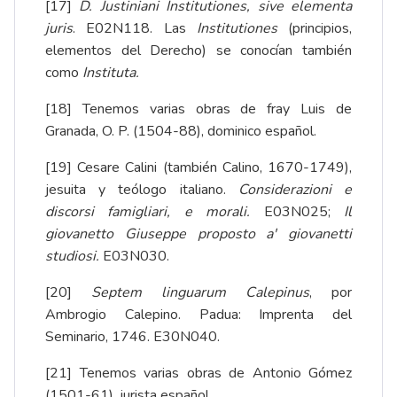
[17]
D. Justiniani Institutiones, sive elementa
juris
. E02N118. Las
Institutiones
(principios,
elementos del Derecho) se conocían también
como
Instituta.
[18]
Tenemos varias obras de fray Luis de
Granada, O. P. (1504-88),​ dominico español.
[19]
Cesare Calini (también Calino, 1670-1749),
jesuita y teólogo italiano.
Considerazioni e
discorsi famigliari, e morali.
E03N025;
Il
giovanetto Giuseppe proposto a' giovanetti
studiosi.
E03N030.
[20]
Septem linguarum Calepinus
, por
Ambrogio Calepino. Padua: Imprenta del
Seminario, 1746. E30N040.
[21]
Tenemos varias obras de Antonio Gómez
(1501-61), jurista español.