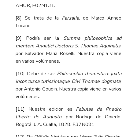
AHUR, E02N131.
[8]
Se trata de la
Farsalia
, de Marco Anneo
Lucano.
[9]
Podría ser la
Summa philosophica ad
mentem Angelici Doctoris S. Thomae Aquinatis
,
por Salvador María Roselli. Nuestra copia viene
en varios volúmenes.
[10]
Debe de ser
Philosophia thomistica: juxta
inconcussa tutissimaque Divi Thomae dogmata
,
por Antonio Goudin. Nuestra copia viene en varios
volúmenes.
[11]
Nuestra edición es
Fábulas de Phedro
liberto de Augusto
, por Rodrigo de Obiedo.
Bogotá: J. A. Cualla, 1828. E37N081
[12]
De Officiis libri tres
, por Marco Tulio Cicerón.