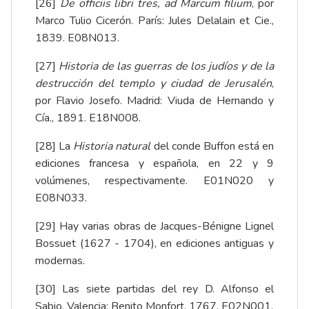
[26]
De officiis libri tres, ad Marcum filium
, por
Marco Tulio Cicerón. París: Jules Delalain et Cie.,
1839. E08N013.
[27]
Historia de las guerras de los judíos y de la
destrucción del templo y ciudad de Jerusalén
,
por Flavio Josefo. Madrid: Viuda de Hernando y
Cía., 1891. E18N008.
[28]
La
Historia natural
del conde Buffon está en
ediciones francesa y española, en 22 y 9
volúmenes, respectivamente. E01N020 y
E08N033.
[29]
Hay varias obras de Jacques-Bénigne Lignel
Bossuet​ (1627 - 1704), en ediciones antiguas y
modernas.
[30]
Las siete partidas del rey D. Alfonso el
Sabio. Valencia: Benito Monfort, 1767. E02N001.