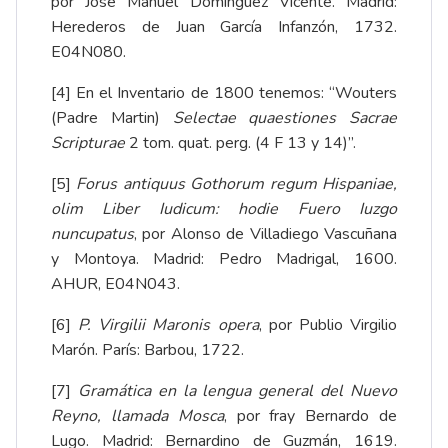
por José Manuel Domínguez Vicente. Madrid:
Herederos de Juan García Infanzón, 1732.
E04N080.
[4]
En el Inventario de 1800 tenemos: “Wouters
(Padre Martin)
Selectae quaestiones Sacrae
Scripturae
2 tom. quat. perg. (4 F 13 y 14)”.
[5]
Forus antiquus Gothorum regum Hispaniae,
olim Liber Iudicum: hodie Fuero Iuzgo
nuncupatus
, por Alonso de Villadiego Vascuñana
y Montoya. Madrid: Pedro Madrigal, 1600.
AHUR, E04N043.
[6]
P. Virgilii Maronis opera
, por Publio Virgilio
Marón. París: Barbou, 1722.
[7]
Gramática en la lengua general del Nuevo
Reyno, llamada Mosca
, por fray Bernardo de
Lugo. Madrid: Bernardino de Guzmán, 1619.