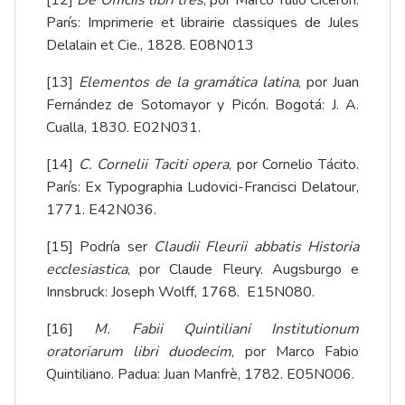
París: Imprimerie et librairie classiques de Jules
Delalain et Cie., 1828. E08N013
[13]
Elementos de la gramática latina
, por Juan
Fernández de Sotomayor y Picón. Bogotá: J. A.
Cualla, 1830. E02N031.
[14]
C. Cornelii Taciti opera
, por Cornelio Tácito.
París: Ex Typographia Ludovici-Francisci Delatour,
1771. E42N036.
[15]
Podría ser
Claudii Fleurii abbatis Historia
ecclesiastica
, por Claude Fleury. Augsburgo e
Innsbruck: Joseph Wolff, 1768. E15N080.
[16]
M. Fabii Quintiliani Institutionum
oratoriarum libri duodecim
, por Marco Fabio
Quintiliano. Padua: Juan Manfrè, 1782. E05N006.