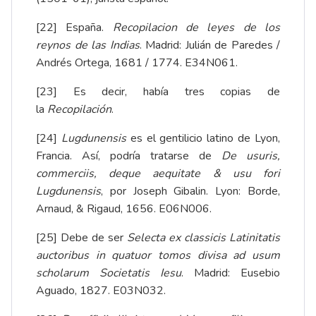
[22]
España.
Recopilacion de leyes de los
reynos de las Indias
. Madrid: Julián de Paredes /
Andrés Ortega, 1681 / 1774. E34N061.
[23]
Es decir, había tres copias de
la
Recopilación
.
[24]
Lugdunensis
es el gentilicio latino de Lyon,
Francia. Así, podría tratarse de
De usuris,
commerciis, deque aequitate & usu fori
Lugdunensis
, por Joseph Gibalin. Lyon: Borde,
Arnaud, & Rigaud, 1656. E06N006.
[25]
Debe de ser
Selecta ex classicis Latinitatis
auctoribus in quatuor tomos divisa ad usum
scholarum Societatis Iesu
. Madrid: Eusebio
Aguado, 1827. E03N032.