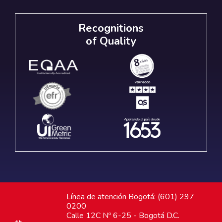
Recognitions
of Quality
Línea de atención Bogotá: (601) 297
0200
Calle 12C Nº 6-25 - Bogotá D.C.