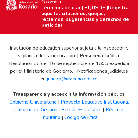
Colombia
Términos de uso
|
PQRSDF (Registra
aquí: felicitaciones, quejas,
reclamos, sugerencias y derechos de
petición)
Institución de education superior sujeta a la inspección y
vigilancia del Mineducación. | Personería Jurídica:
Resolución 58 del 16 de septiembre de 1895 expedida
por el Ministerio de Gobierno. | Notificaciones judiciales
en
juridica@urosario.edu.co
Transparencia y acceso a la información pública
Gobierno Universitario
|
Proyecto Educativo Institucional
|
Informe de Gestión
|
Boletín Estadístico
|
Régimen
Tributario
|
Código de Ética