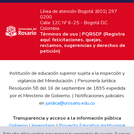
Línea de atención Bogotá: (601) 297
0200
Calle 12C Nº 6-25 - Bogotá D.C.
Colombia
Términos de uso
|
PQRSDF (Registra
aquí: felicitaciones, quejas,
reclamos, sugerencias y derechos de
petición)
Institución de educación superior sujeta a la inspección y
vigilancia del Mineducación. | Personería Jurídica:
Resolución 58 del 16 de septiembre de 1895 expedida
por el Ministerio de Gobierno. | Notificaciones judiciales
en
juridica@urosario.edu.co
Transparencia y acceso a la información pública
Gobierno Universitario
|
Proyecto Educativo Institucional
|
Informe de Gestión
|
Boletín Estadístico
|
Régimen