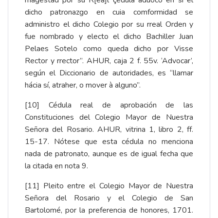
magestad por su R[ea]l çedula aduoco en si el
dicho patronazgo en cuia comformidad se
administro el dicho Colegio por su rreal Orden y
fue nombrado y electo el dicho Bachiller Juan
Pelaes Sotelo como queda dicho por Visse
Rector y rrector”. AHUR, caja 2 f. 55v. ‘Advocar’,
según el Diccionario de autoridades, es “llamar
hácia sí, atraher, o mover à alguno”.
[10]
Cédula real de aprobación de las
Constituciones del Colegio Mayor de Nuestra
Señora del Rosario.
AHUR, vitrina 1, libro 2, ff.
15-17
. Nótese que esta cédula no menciona
nada de patronato, aunque es de igual fecha que
la citada en nota 9.
[11]
Pleito entre el Colegio Mayor de Nuestra
Señora del Rosario y el Colegio de San
Bartolomé, por la preferencia de honores, 1701.