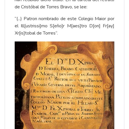
de Cristóbal de Torres Bravo, se lee:
“(...) Patron nombrado de este Colegio Maior por
el Ill[ustrissi]mo S[eño]r M[aes]tro D[on] Fr[ay]
Xr[is]tobal de Torres”.