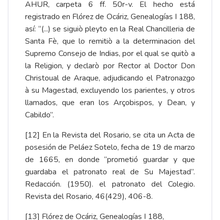
AHUR, carpeta 6 ff. 50r-v. El hecho está
registrado en Flórez de Ocáriz, Genealogías I 188,
así: “(...) se siguiò pleyto en la Real Chancilleria de
Santa Fè, que lo remitiò a la determinacion del
Supremo Consejo de Indias, por el qual se quitò a
la Religion, y declarò por Rector al Doctor Don
Christoual de Araque, adjudicando el Patronazgo
à su Magestad, excluyendo los parientes, y otros
llamados, que eran los Arçobispos, y Dean, y
Cabildo”.
[12]
En la Revista del Rosario, se cita un Acta de
posesión de Peláez Sotelo, fecha de 19 de marzo
de 1665, en donde “prometió guardar y que
guardaba el patronato real de Su Majestad”.
Redacción. (1950). el patronato del Colegio.
Revista del Rosario, 46(429), 406-8.
[13]
Flórez de Ocáriz, Genealogías I 188,