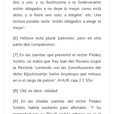
dos o uno, y su Ilustrissima o la Sedevacante
estén obligados a no dejar lo mejor, como está
dicho; y si fuere uno solo, a elegirle” etc. Una
lectura posible sería: “estén obligados a elegir el
mejor”.
[6]
Nótese este plural ‘patrones’, pero en otra
parte dirá ‘compatronos’.
[7]
En las cuentas que presentó el rector Peláez
Sotelo, se indica que fray Juan del Rosario ocupó
la Rectoría “corriendo con las Constitusiones del
dicho Ill[ustrissim]o Señor Arçobispo que rretuuo
en si el cargo de patron”. AHUR, caja 2 f. 55v.
[8]
‘Útil’, es decir, ‘utilidad’
[9]
En las citadas cuentas del rector Peláez
Sotelo, habría sustento para afirmarlo: “Y Su