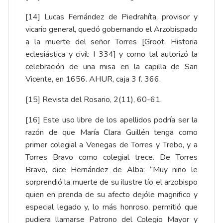
[14]
Lucas Fernández de Piedrahíta, provisor y
vicario general, quedó gobernando el Arzobispado
a la muerte del señor Torres [Groot, Historia
eclesiástica y civil: I 334] y como tal autorizó la
celebración de una misa en la capilla de San
Vicente, en 1656.
AHUR, caja 3 f. 366
.
[15]
Revista del Rosario, 2(11), 60-61.
[16]
Este uso libre de los apellidos podría ser la
razón de que María Clara Guillén tenga como
primer colegial a Venegas de Torres y Trebo, y a
Torres Bravo como colegial trece. De Torres
Bravo, dice Hernández de Alba: “Muy niño le
sorprendió la muerte de su ilustre tío el arzobispo
quien en prenda de su afecto dejóle magnifico y
especial legado y, lo más honroso, permitió que
pudiera llamarse Patrono del Colegio Mayor y