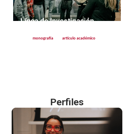
Línea de Investigación
Diseña y desarrolla tu propio trabajo de investigación
sobre un tema que te apasione. Presenta tus resultados
en una
monografía
o un
artículo académico
,
fortaleciendo tus habilidades analíticas y de escritura
científica.
Perfiles