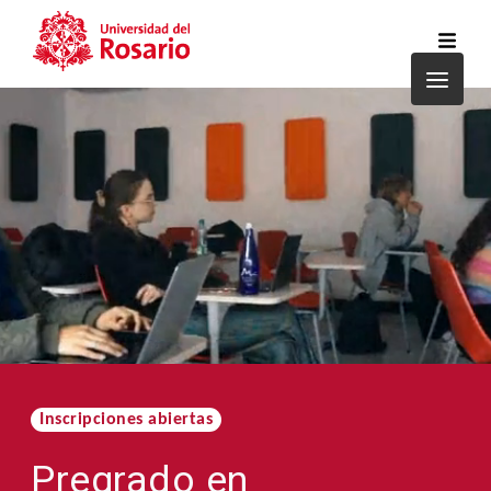
Pasar al contenido principal
Inscripciones abiertas
Pregrado en