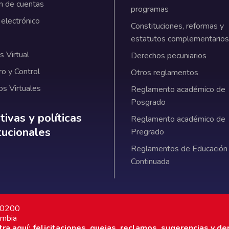
n de cuentas
programas
 electrónico
Constituciones, reformas y
estatutos complementarios
 Virtual
Derechos pecuniarios
ro y Control
Otros reglamentos
os Virtuales
Reglamento académico de
Posgrado
ativas y políticas institucionales
ivas y políticas
Reglamento académico de
itucionales
Pregrado
Reglamentos de Educación
Continuada
7 0200
ombia
a aquí: felicitaciones, quejas, reclamos, sugerencias y de