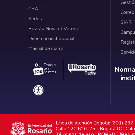
Gestió
CRAI
Correo
Sedes
SIAR
Revista Nova et Vetera
Campus
Directorio institucional
Regist
Manual de marca
Servici
Trabaja
Norm
Normat
con
nosotros.
inst
Línea de atención Bogotá: (601) 29
Calle 12C Nº 6-25 - Bogotá D.C. Col
Términos de uso
|
PQRSDF (Registr