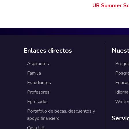
UR Summer Sc
Enlaces directos
Nuest
Aspirantes
Pregr
Familia
Posgr
Estudiantes
Educac
Profesores
Idioma
Egresados
Winter
Portafolio de becas, descuentos y
Servi
apoyo financiero
Casa UR