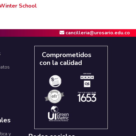
Winter School
cancilleria@urosario.edu.co
s
Comprometidos
con la calidad
datos
ales
tica y