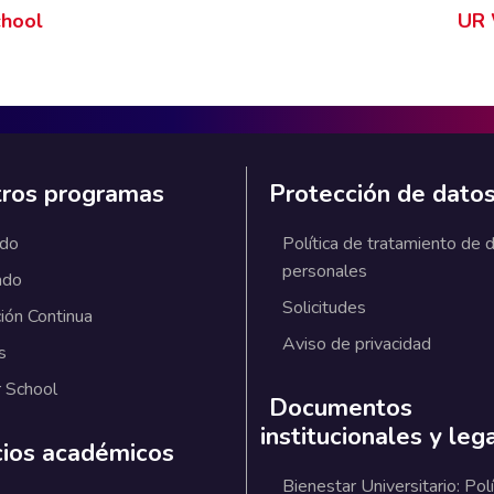
hool
UR 
ros programas
Protección de dato
ado
Política de tratamiento de 
personales
ado
Solicitudes
ión Continua
Aviso de privacidad
s
 School
Documentos
institucionales y leg
cios académicos
Bienestar Universitario: Polí