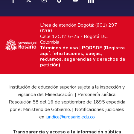
Línea de atención Bogotá: (601) 297
0200
Calle 12C Nº 6-25 - Bogotá D.C.
Colombia
Términos de uso
|
PQRSDF (Registra
aquí: felicitaciones, quejas,
reclamos, sugerencias y derechos de
petición)
Institución de educación superior sujeta a la inspección y
vigilancia del Mineducación. | Personería Jurídica:
Resolución 58 del 16 de septiembre de 1895 expedida
por el Ministerio de Gobierno. | Notificaciones judiciales
en
juridica@urosario.edu.co
Transparencia y acceso a la información pública