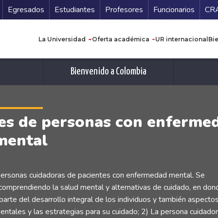
Secundario
Gu
Egresados
Estudiantes
Profesores
Funcionarios
CR
Navegación principal
La Universidad
Oferta académica
UR internacional
Bi
Bienvenido a Colombia
res de personas con enferme
mental
 personas cuidadoras de pacientes con enfermedad mental. Se
) comprendiendo la salud mental y alternativas de cuidado, en don
rte del desarrollo integral de los individuos y también aspecto
tales y las estrategias para su cuidado; 2) La persona cuidado