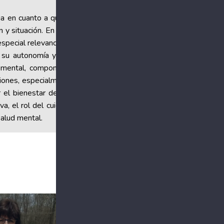
ia en cuanto a que el
n y situación. En este
special relevancia en
n su autonomía y a la
d mental, componente
aciones, especialmente
r el bienestar de una
a, el rol del cuidado
 salud mental.