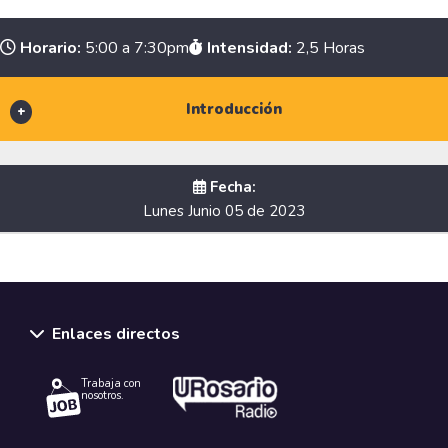
Horario:
5:00 a 7:30pm
Intensidad:
2,5 Horas
Introducción
Fecha:
Lunes Junio 05 de 2023
Speakers
Enlaces directos
Conferencista:
Christopher Courtheyn
Trabaja con
nosotros.