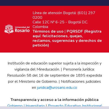
Línea de atención Bogotá: (601) 297
0200
Calle 12C Nº 6-25 - Bogotá D.C.
Colombia
Términos de uso
|
PQRSDF (Registra
aquí: felicitaciones, quejas,
reclamos, sugerencias y derechos de
petición)
Institución de educación superior sujeta a la inspección y
vigilancia del Mineducación. | Personería Jurídica:
Resolución 58 del 16 de septiembre de 1895 expedida
por el Ministerio de Gobierno. | Notificaciones judiciales
en
juridica@urosario.edu.co
Transparencia y acceso a la información pública
Gobierno Universitario
|
Proyecto Educativo Institucional