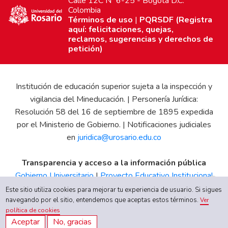
Calle 12C Nº 6-25 - Bogotá D.C.
Colombia
Términos de uso
|
PQRSDF (Registra
aquí: felicitaciones, quejas,
reclamos, sugerencias y derechos de
petición)
Institución de educación superior sujeta a la inspección y
vigilancia del Mineducación. | Personería Jurídica:
Resolución 58 del 16 de septiembre de 1895 expedida
por el Ministerio de Gobierno. | Notificaciones judiciales
en
juridica@urosario.edu.co
Transparencia y acceso a la información pública
Gobierno Universitario
|
Proyecto Educativo Institucional
|
Informe de Gestión
|
Boletín Estadístico
|
Régimen
Este sitio utiliza cookies para mejorar tu experiencia de usuario. Si sigues
navegando por el sitio, entendemos que aceptas estos términos.
Tributario
|
Estados Financieros
|
Código de Ética
|
Canal
Ver
política de cookies
de Integridad UR
Aceptar
No, gracias