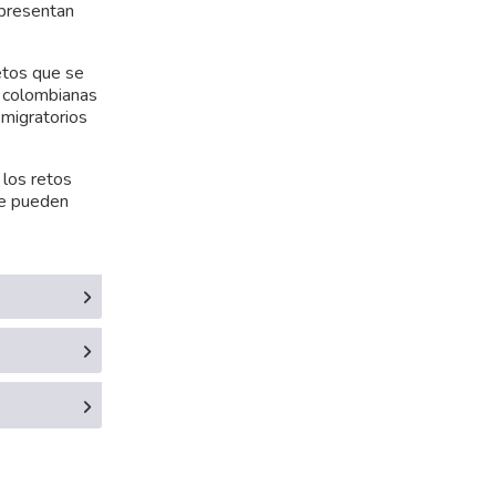
 presentan
retos que se
s colombianas
 migratorios
 los retos
se pueden