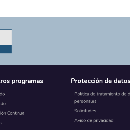
ros programas
Protección de dato
ado
Política de tratamiento de 
personales
ado
Solicitudes
ión Continua
Aviso de privacidad
s