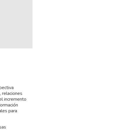
pectiva
, relaciones
 el incremento
sformación
ales para
sas