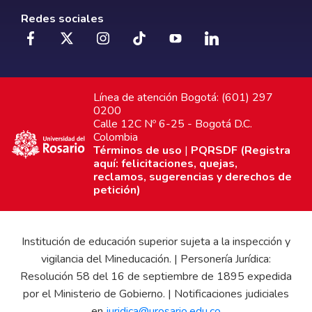
Redes sociales
Línea de atención Bogotá: (601) 297
0200
Calle 12C Nº 6-25 - Bogotá D.C.
Colombia
Términos de uso
|
PQRSDF (Registra
aquí: felicitaciones, quejas,
reclamos, sugerencias y derechos de
petición)
Institución de educación superior sujeta a la inspección y
vigilancia del Mineducación. | Personería Jurídica:
Resolución 58 del 16 de septiembre de 1895 expedida
por el Ministerio de Gobierno. | Notificaciones judiciales
en
juridica@urosario.edu.co