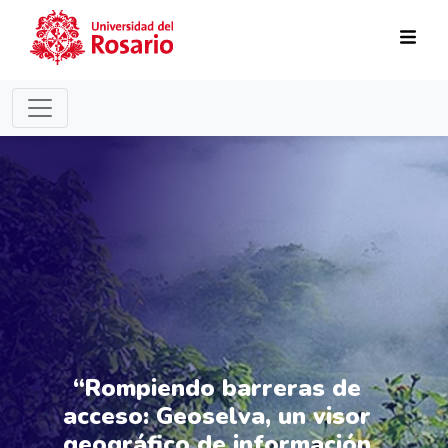
Pasar al contenido principal
“Rompiendo barreras de
acceso: Geoselva, un visor
geográfico de información