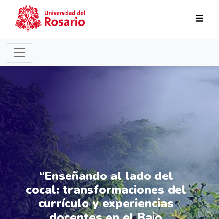
Pasar al contenido principal
“Enseñando al lado del
cocal: transformaciones del
currículo y experiencias
docentes en el Bajo