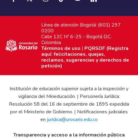
Línea de atención Bogotá: (601) 297
0200
Calle 12C Nº 6-25 - Bogotá D.C.
Colombia
Términos de uso
|
PQRSDF (Registra
aquí: felicitaciones, quejas,
reclamos, sugerencias y derechos de
petición)
Institución de educación superior sujeta a la inspección y
vigilancia del Mineducación. | Personería Jurídica:
Resolución 58 del 16 de septiembre de 1895 expedida
por el Ministerio de Gobierno. | Notificaciones judiciales
en
juridica@urosario.edu.co
Transparencia y acceso a la información pública