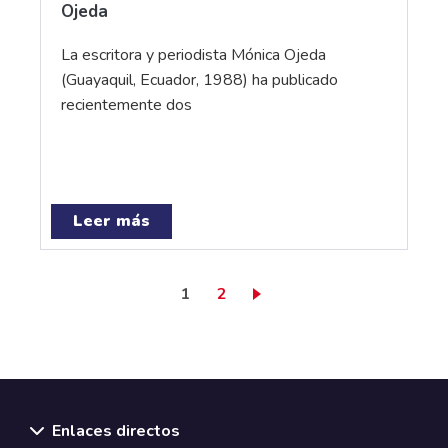
Ojeda
La escritora y periodista Mónica Ojeda
(Guayaquil, Ecuador, 1988) ha publicado
recientemente dos
Leer más
Página actual
Page
1
2
Enlaces directos