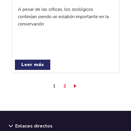
A pesar de las críticas, los zoológicos
continúan siendo un eslabón importante en la
conservación
Leer más
Página actual
Page
1
2
Enlaces directos