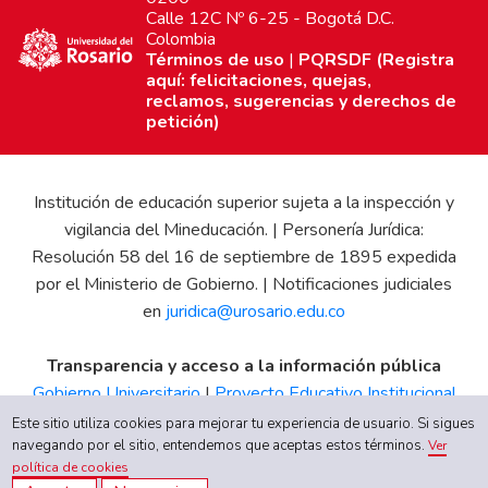
Calle 12C Nº 6-25 - Bogotá D.C.
Colombia
Términos de uso
|
PQRSDF (Registra
aquí: felicitaciones, quejas,
reclamos, sugerencias y derechos de
petición)
Institución de educación superior sujeta a la inspección y
vigilancia del Mineducación. | Personería Jurídica:
Resolución 58 del 16 de septiembre de 1895 expedida
por el Ministerio de Gobierno. | Notificaciones judiciales
en
juridica@urosario.edu.co
Transparencia y acceso a la información pública
Gobierno Universitario
|
Proyecto Educativo Institucional
|
Informe de Gestión
|
Boletín Estadístico
|
Régimen
Este sitio utiliza cookies para mejorar tu experiencia de usuario. Si sigues
Tributario
|
Estados Financieros
|
Código de Ética
|
Canal
navegando por el sitio, entendemos que aceptas estos términos.
Ver
política de cookies
de Integridad UR