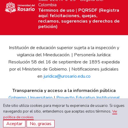
Colombia
Términos de uso
|
PQRSDF (Registra
aquí: felicitaciones, quejas,
reclamos, sugerencias y derechos de
petición)
Institución de educación superior sujeta a la inspección y
vigilancia del Mineducación. | Personería Jurídica:
Resolución 58 del 16 de septiembre de 1895 expedida
por el Ministerio de Gobierno. | Notificaciones judiciales
en
juridica@urosario.edu.co
Transparencia y acceso a la información pública
Gobierno Universitario
|
Proyecto Educativo Institucional
|
Informe de Gestión
|
Boletín Estadístico
|
Régimen
Este sitio utiliza cookies para mejorar tu experiencia de usuario. Si sigues
navegando por el sitio, entendemos que aceptas estos términos.
Tributario
|
Estados Financieros
|
Código de Ética
|
Canal
Ver
política de cookies
de Integridad UR
Aceptar
No, gracias