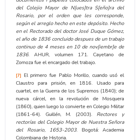
documentos i papeles colocados en el archivo
del Colejio Mayor de N[ues]tra S[eño]ra del
Rosario, por el orden que les corresponde,
según el arreglo hecho en este depósito. Hecho
en el Rectorado del doctor José Duque Gómez,
el año de 1836 concluido despues de un trabajo
continuo de 4 meses en 10 de nov[iembr]e de
1836
. AHUR, volumen 171. Cayetano de
Zornoza fue el encargado del trabajo.
El primero fue Pablo Morillo, cuando usó el
[7]
Claustro para prisión, en 1816. Usado para
cuartel, en la Guerra de los Supremos (1840);
de
nueva cárcel, en la revolución de Mosquera
(1860), quien luego lo convierte en Colegio Militar
(1861-64).
Guillén, M. (2003).
Rectores y
rectorías del Colegio Mayor de Nuestra Señora
del Rosario, 1653-2003
.
Bogotá: Academia
Colombiana de Historia.