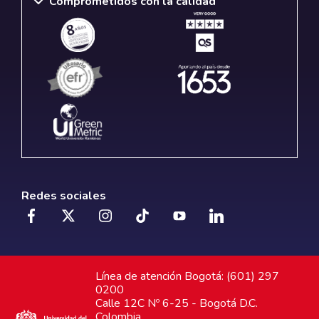
Comprometidos con la calidad
Redes sociales
Línea de atención Bogotá: (601) 297
0200
Calle 12C Nº 6-25 - Bogotá D.C.
Colombia