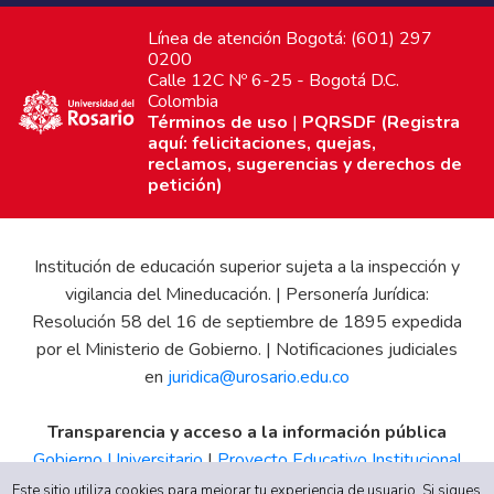
Línea de atención Bogotá: (601) 297
0200
Calle 12C Nº 6-25 - Bogotá D.C.
Colombia
Términos de uso
|
PQRSDF (Registra
aquí: felicitaciones, quejas,
reclamos, sugerencias y derechos de
petición)
Institución de educación superior sujeta a la inspección y
vigilancia del Mineducación. | Personería Jurídica:
Resolución 58 del 16 de septiembre de 1895 expedida
por el Ministerio de Gobierno. | Notificaciones judiciales
en
juridica@urosario.edu.co
Transparencia y acceso a la información pública
Gobierno Universitario
|
Proyecto Educativo Institucional
|
Informe de Gestión
|
Boletín Estadístico
|
Régimen
Este sitio utiliza cookies para mejorar tu experiencia de usuario. Si sigues