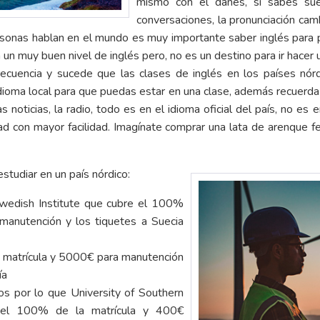
mismo con el danés, si sabes su
conversaciones, la pronunciación camb
sonas hablan en el mundo es muy importante saber inglés para 
 un muy buen nivel de inglés pero, no es un destino para ir hacer u
ecuencia y sucede que las clases de inglés en los países nórd
dioma local para que puedas estar en una clase, además recuerda 
as noticias, la radio, todo es en el idioma oficial del país, no e
ad con mayor facilidad. Imagínate comprar una lata de arenque f
studiar en un país nórdico:
Swedish Institute que cubre el 100%
manutención y los tiquetes a Suecia
a matrícula y 5000€ para manutención
ía
s por lo que University of Southern
 el 100% de la matrícula y 400€