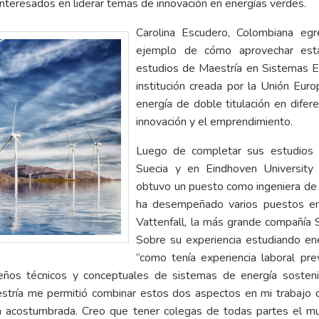
interesados en liderar temas de innovación en energías verdes.
Carolina Escudero, Colombiana egre
ejemplo de cómo aprovechar esta
estudios de Maestría en Sistemas E
institución creada por la Unión Eur
energía de doble titulación en dife
innovación y el emprendimiento.
Luego de completar sus estudios 
Suecia y en Eindhoven University 
obtuvo un puesto como ingeniera de
ha desempeñado varios puestos 
Vattenfall, la más grande compañía 
Sobre su experiencia estudiando en
“como tenía experiencia laboral prev
seños técnicos y conceptuales de sistemas de energía sosteni
stría me permitió combinar estos dos aspectos en mi trabajo 
ba acostumbrada. Creo que tener colegas de todas partes el 