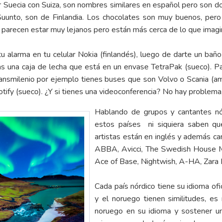
Suecia con Suiza, son nombres similares en español pero son do
uunto, son de Finlandia. Los chocolates son muy buenos, pero
os parecen estar muy lejanos pero están más cerca de lo que ima
 alarma en tu celular Nokia (finlandés), luego de darte un baño 
 una caja de lecha que está en un envase TetraPak (sueco). Para
Transmilenio por ejemplo tienes buses que son Volvo o Scania (am
tify (sueco). ¿Y si tienes una videoconferencia? No hay problema
Hablando de grupos y cantantes nó
estos países ni siquiera saben qu
artistas están en inglés y además ca
ABBA, Avicci, The Swedish House Ma
Ace of Base, Nightwish, A-HA, Zara L
Cada país nórdico tiene su idioma ofi
y el noruego tienen similitudes, e
noruego en su idioma y sostener un