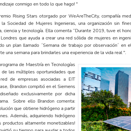
ndizaje conmigo en todo lo que hago! "
premio Rising Stars otorgado por WeAreTheCity, compañía medi
 la Sociedad de Mujeres Ingenieras, una organización sin fine
a, ciencia y tecnología. Ella comenta “Durante 2019, tuve el honor
 Londres que ayuda a crear una red sólida de mujeres en ingenie
iado un plan llamado ´Semana de trabajo por observación´ en 
e una semana para brindarles una experiencia de la vida real ".
programa de Maestría en Tecnologías
 de las múltiples oportunidades que
 red de empresas asociadas a EIT
lase, Brandon compitió en el Siemens
diseñado exclusivamente por dicha
rama. Sobre ello Brandon comenta:
lución que obtiene hidrógeno a partir
ones. Además, adquiriendo hidrógeno
s productos altamente monetizables!
virtió su tiempo para ayudar a todos