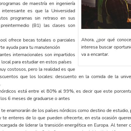
rogramas de maestría en ingeniería
 interesante es que la Universidad
estos programas sin retraso en sus
 preintermedio (B1) las clases son
Ahora, ¿por qué conoce
ol ofrece becas totales o parciales
interesa buscar oportuni
erte ayuda para tu manutención
va a encantar.
ntes internacionales son impartidos
 local para estudiar en estos países
uy costosos, pero la realidad es que
uentos que los locales: descuento en la comida de la univers
.
 nórdicos está entre el 80% al 99%, es decir que este porcen
a los 6 meses de graduarse o antes
te enamorarán de los países nórdicos como destino de estudio, 
y te enteres de lo que pueden ofrecerte, en esta ocasión quere
argada de liderar la transición energética en Europa. Al tener 