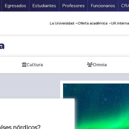
Secundario
Gu
Egresados
Estudiantes
Profesores
Funcionarios
CR
Navegación prin
La Universidad
Oferta académica
UR interna
a
Cultura
Omnia
íses nórdicos?