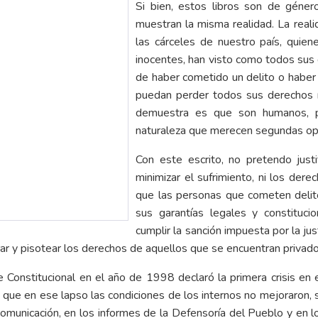
Si bien, estos libros son de género
muestran la misma realidad. La real
las cárceles de nuestro país, quie
inocentes, han visto como todos sus 
de haber cometido un delito o haber 
puedan perder todos sus derechos m
demuestra es que son humanos, p
naturaleza que merecen segundas opo
Con este escrito, no pretendo justi
minimizar el sufrimiento, ni los derec
que las personas que cometen delit
sus garantías legales y constituci
cumplir la sanción impuesta por la ju
ar y pisotear los derechos de aquellos que se encuentran privados
orte Constitucional en el año de 1998 declaró la primera crisis e
 que en ese lapso las condiciones de los internos no mejoraron, 
unicación, en los informes de la Defensoría del Pueblo y en los 