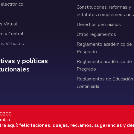
 electrónico
Constituciones, reformas y
estatutos complementarios
 Virtual
Derechos pecuniarios
ro y Control
Otros reglamentos
os Virtuales
Reglamento académico de
Posgrado
ativas y políticas institucionales
ivas y políticas
Reglamento académico de
itucionales
Pregrado
Reglamentos de Educación
Continuada
7 0200
ombia
a aquí: felicitaciones, quejas, reclamos, sugerencias y de