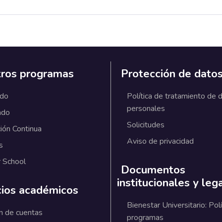
ros programas
Protección de dato
ado
Política de tratamiento de 
personales
ado
Solicitudes
ión Continua
Aviso de privacidad
s
 School
Documentos
institucionales y leg
cios académicos
Bienestar Universitario: Polí
n de cuentas
programas