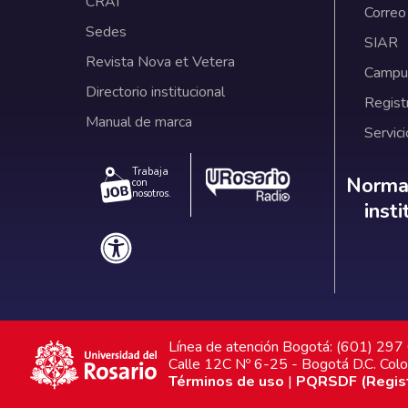
CRAI
Correo
Sedes
SIAR
Revista Nova et Vetera
Campus
Directorio institucional
Regist
Manual de marca
Servici
Trabaja
Norm
Normat
con
nosotros.
inst
Línea de atención Bogotá: (601) 29
Calle 12C Nº 6-25 - Bogotá D.C. Col
Términos de uso
|
PQRSDF (Registr