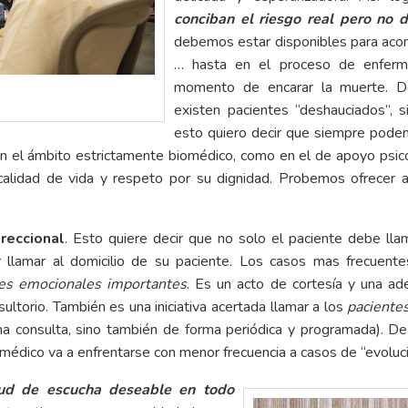
conciban el riesgo real pero no 
debemos estar disponibles para acom
… hasta en el proceso de enferme
momento de encarar la muerte. D
existen pacientes “deshauciados”, 
esto quiero decir que siempre pode
 en el ámbito estrictamente biomédico, como en el de apoyo psico
 calidad de vida y respeto por su dignidad. Probemos ofrecer
reccional
. Esto quiere decir que no solo el paciente debe ll
ar llamar al domicilio de su paciente. Los casos mas frecuent
es emocionales importantes
. Es un acto de cortesía y una ade
nsultorio. También es una iniciativa acertada llamar a los
paciente
 consulta, sino también de forma periódica y programada). De
l médico va a enfrentarse con menor frecuencia a casos de “evoluc
tud de escucha deseable en todo