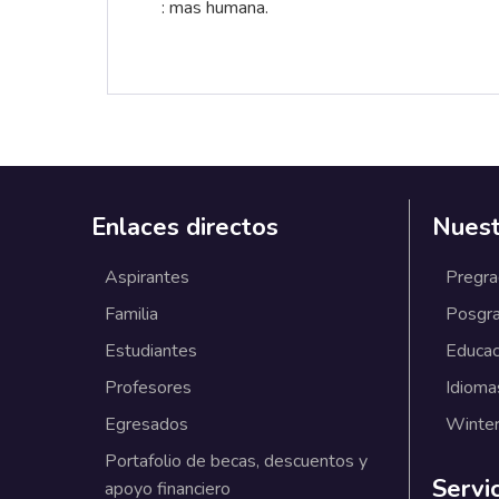
: mas humana.
Enlaces directos
Nuest
Aspirantes
Pregr
Familia
Posgr
Estudiantes
Educac
Profesores
Idioma
Egresados
Winter
Portafolio de becas, descuentos y
Servi
apoyo financiero