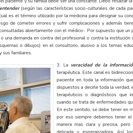
el paciente y su familia debe ser una constante. Debo resaltar la 
 entender
(según las características socio-culturales de cada pac
 cual es el término utilizado por la medicina para designar su con
esgo de cometer errores y sufrir complicaciones y además tien
 consultadas abiertamente con el médico-. Por supuesto que un 
 o una demanda en contra del profesional o contra la institución 
squemas o dibujos) en el consultorio, alusivo a los temas ed
 sus familiares.
3. La
veracidad de la informació
terapéutica. Este canal es bidirecci
paciente en toda la información q
dispuestos a decirle toda la verdad,
terapéuticos o diagnósticos que i
cuando se trata de enfermedades que
En este sentido, se debe tener en 
por eso siempre debemos tener el d
manera mas clara y precisa, pero
delicada y esperanzadora. Así l