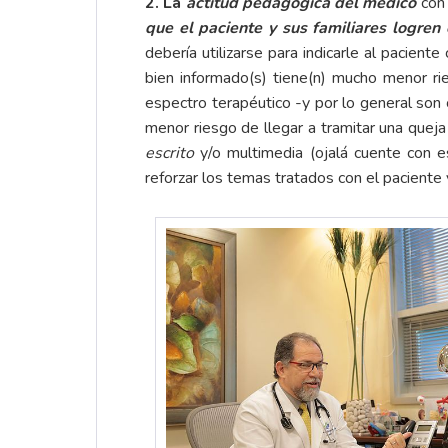
2. La
actitud pedagógica del médico
con 
que el paciente y sus familiares logren
debería utilizarse para indicarle al paciente
bien informado(s) tiene(n) mucho menor ri
espectro terapéutico -y por lo general son
menor riesgo de llegar a tramitar una queja
escrito
y/o multimedia (ojalá cuente con e
reforzar los temas tratados con el paciente y