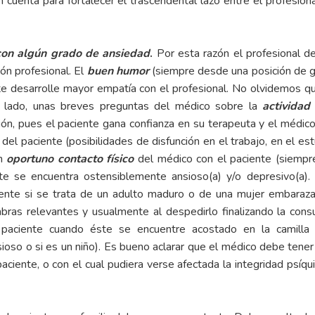
cuenta para fortalecer el trascendental lazo entre el profesional
con
algún grado de ansiedad
.
Por esta razón el profesional de
ión profesional. El
buen humor
(siempre desde una posición de gr
éste desarrolle mayor empatía con el profesional. No olvidemos q
o lado, unas breves preguntas del médico sobre la
actividad
ión, pues el paciente gana confianza en su terapeuta y el médic
 del paciente (posibilidades de disfunción en el trabajo, en el estu
un
oportuno contacto físico
del médico con el paciente (siempr
e se encuentra ostensiblemente ansioso(a) y/o depresivo(a). 
lmente si se trata de un adulto maduro o de una mujer embara
labras relevantes y usualmente al despedirlo finalizando la con
l paciente cuando éste se encuentre acostado en la camill
ioso o si es un niño). Es bueno aclarar que el médico debe tener e
ciente, o con el cual pudiera verse afectada la integridad psíqu