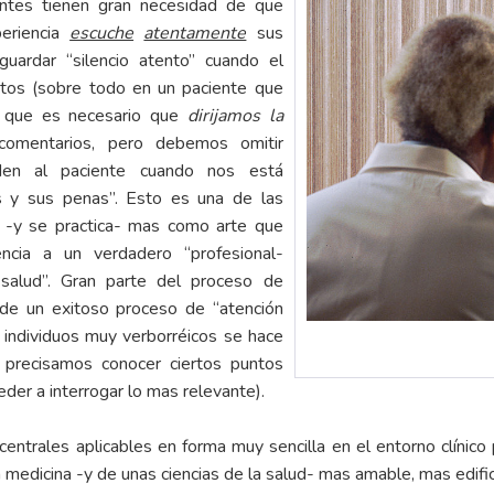
ntes tienen gran necesidad de que
periencia
escuche
atentamente
sus
ardar “silencio atento” cuando el
tos (sobre todo en un paciente que
o que es necesario que
dirijamos la
omentarios, pero debemos omitir
den al paciente cuando nos está
s y sus penas”. Esto es una de las
e -y se practica- mas como arte que
ncia a un verdadero “profesional-
 salud”. Gran parte del proceso de
de un exitoso proceso de “atención
 individuos muy verborréicos se hace
 precisamos conocer ciertos puntos
eder a interrogar lo mas relevante).
ntrales aplicables en forma muy sencilla en el entorno clínico 
a medicina -y de unas ciencias de la salud- mas amable, mas edifi