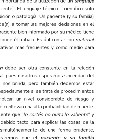
importancia de la utilización de
un
lenguaje
iente). El lenguaje técnico – científico solo
dición o patología. Un paciente (y su familia)
de(n) a tomar las mejores decisiones en el
paciente bien informado por su médico tiene
donde él trabaja. Es útil contar con
material
ucativos mas frecuentes y como medio para
n
debe ser otra constante en la relación
onal, pues nosotros esperamos sinceridad del
ue nos brinda, pero también debemos estar
 especialmente si se trata de procedimientos
mplican un nivel considerable de riesgo y
 conllevan una alta probabilidad de muerte.
mente que “
lo cortés no quita lo valiente
” y
ebido tacto para explicar las cosas de la
 simultáneamente de una forma prudente,
ograremos que el
paciente y su familia