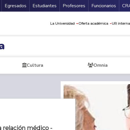
Secundario
Gu
Egresados
Estudiantes
Profesores
Funcionarios
CR
Navegación prin
La Universidad
Oferta académica
UR interna
a
Cultura
Omnia
a relación médico -