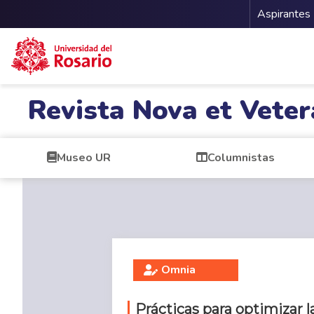
Menu 
Aspirantes
Pasar al contenido principal
Revista Nova et Veter
Museo UR
Columnistas
Omnia
Prácticas para optimizar l