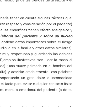
 médico (o de las ciencias de la salud) y el
bería tener en cuenta algunas tácticas que,
an respeto y consideración por el paciente)
ue las endorfinas tienen efecto analgésico y
 laboral del paciente y sobre su núcleo
o obtiene datos importantes sobre el riesgo
dio, o en la familia y otros datos similares).
e muy respetuoso y guardando las debidas
Ejemplos ilustrativos son : dar la mano al
zada) ; una suave palmada en el hombro del
sulta) y acariciar amablemente con palabras
a soportando un gran dolor o incomodidad
l tacto para evitar cualquier contacto físico
ica, moral o emocional del paciente (o de su