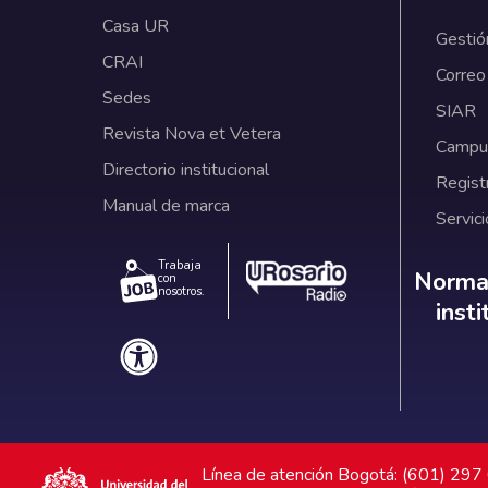
Casa UR
Gestió
CRAI
Correo
Sedes
SIAR
Revista Nova et Vetera
Campus
Directorio institucional
Regist
Manual de marca
Servici
Trabaja
Norm
Normat
con
nosotros.
inst
Línea de atención Bogotá: (601) 29