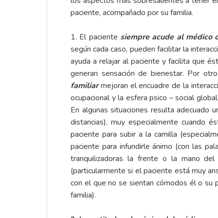
los aspectos mas sobresalientes a tener en 
paciente, acompañado por su familia.
1. El paciente
siempre acude al médico 
según cada caso, pueden facilitar la interacc
ayuda a relajar al paciente y facilita que 
generan sensación de bienestar. Por otr
familiar
mejoran el encuadre de la interacc
ocupacional y la esfera psico – social global
En algunas situaciones resulta adecuado 
distancias), muy especialmente cuando ést
paciente para subir a la camilla (especia
paciente para infundirle ánimo (con las pa
tranquilizadoras la frente o la mano de
(particularmente si el paciente está muy ans
con el que no se sientan cómodos él o su pa
familia).