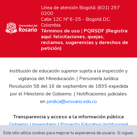
Línea de atención Bogotá: (601) 297
0200
Calle 12C Nº 6-25 - Bogotá D.C.
Colombia
Términos de uso
|
PQRSDF (Registra
aquí: felicitaciones, quejas,
reclamos, sugerencias y derechos de
petición)
Institución de educación superior sujeta a la inspección y
vigilancia del Mineducación. | Personería Jurídica:
Resolución 58 del 16 de septiembre de 1895 expedida
por el Ministerio de Gobierno. | Notificaciones judiciales
en
juridica@urosario.edu.co
Transparencia y acceso a la información pública
Gobierno Universitario
|
Proyecto Educativo Institucional
|
Informe de Gestión
|
Boletín Estadístico
|
Régimen
Este sitio utiliza cookies para mejorar tu experiencia de usuario. Si sigues