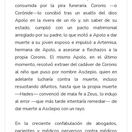
consumida por la pira funeraria. Coronis
—
o
Corónide
—
lo concibió tras un asalto del dios
Apolo en la rivera de un río y, sin saber de su
estado, cumplió con un pacto matrimonial
arreglado por su padre, lo que incitó a Apolo a dar
muerte a su joven esposo e impulsó a Artemisa,
hermana de Apolo, a asesinar a flechazos a la
propia Coronis
.
El mismo Apolo, en el último
momento, resolvió extraer del cadáver de Coronis
al niño que puso por nombre Asclepio, quien en
adelante lucharía contra la muerte, incluso
resucitando difuntos, hasta que la propia muerte
—Hades— convenció de mala fe a Zeus
,
lo indujo
al error —que más tarde intentaría remediar
—
de
dar muerte a Asclepio con un rayo.
En la creciente confabulación de abogados,
pacientes y médicos perversos contra médicos