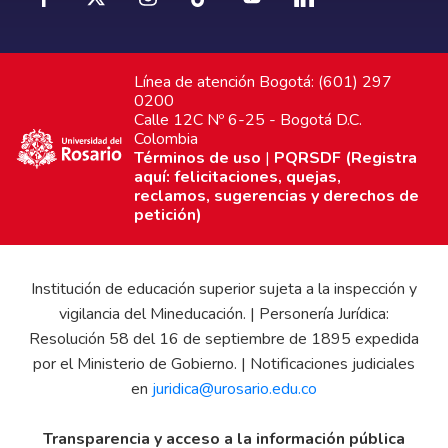
Línea de atención Bogotá: (601) 297
0200
Calle 12C Nº 6-25 - Bogotá D.C.
Colombia
Términos de uso
|
PQRSDF (Registra
aquí: felicitaciones, quejas,
reclamos, sugerencias y derechos de
petición)
Institución de educación superior sujeta a la inspección y
vigilancia del Mineducación. | Personería Jurídica:
Resolución 58 del 16 de septiembre de 1895 expedida
por el Ministerio de Gobierno. | Notificaciones judiciales
en
juridica@urosario.edu.co
Transparencia y acceso a la información pública