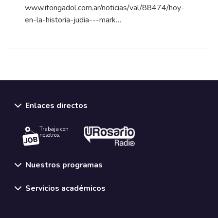
www.itongadol.com.ar/noticias/val/88474/hoy-
en-la-historia-judia---mark…
Enlaces directos
Trabaja con
nosotros.
Nuestros programas
Servicios académicos
Normativas y políticas institucionales