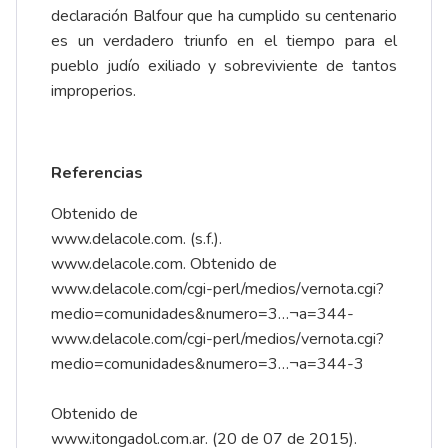
declaración Balfour que ha cumplido su centenario
es un verdadero triunfo en el tiempo para el
pueblo judío exiliado y sobreviviente de tantos
improperios.
Referencias
Obtenido de
www.delacole.com
. (s.f.).
www.delacole.com
. Obtenido de
www.delacole.com/cgi-perl/medios/vernota.cgi?
medio=comunidades&numero=3…
¬a=344-
www.delacole.com/cgi-perl/medios/vernota.cgi?
medio=comunidades&numero=3…
¬a=344-3
Obtenido de
www.itongadol.com.ar
. (20 de 07 de 2015).