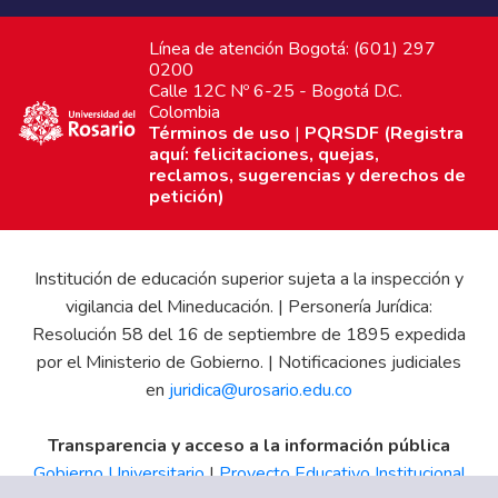
Línea de atención Bogotá: (601) 297
0200
Calle 12C Nº 6-25 - Bogotá D.C.
Colombia
Términos de uso
|
PQRSDF (Registra
aquí: felicitaciones, quejas,
reclamos, sugerencias y derechos de
petición)
Institución de educación superior sujeta a la inspección y
vigilancia del Mineducación. | Personería Jurídica:
Resolución 58 del 16 de septiembre de 1895 expedida
por el Ministerio de Gobierno. | Notificaciones judiciales
en
juridica@urosario.edu.co
Transparencia y acceso a la información pública
Gobierno Universitario
|
Proyecto Educativo Institucional