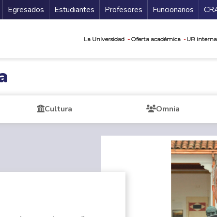
Secundario
Gu
Egresados
Estudiantes
Profesores
Funcionarios
CR
Navegación prin
La Universidad
Oferta académica
UR interna
a
Cultura
Omnia