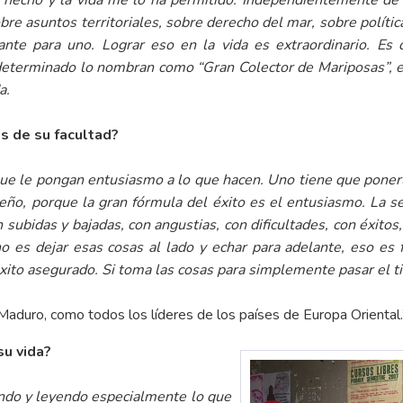
e hecho y la vida me lo ha permitido. Independientemente de 
bre asuntos territoriales, sobre derecho del mar, sobre política
te para uno. Lograr eso en la vida es extraordinario. Es
eterminado lo nombran como “Gran Colector de Mariposas”, en
a.
s de su facultad?
 que le pongan entusiasmo a lo que hacen. Uno tiene que ponerl
ño, porque la gran fórmula del éxito es el entusiasmo. La s
 subidas y bajadas, con angustias, con dificultades, con éxitos,
o es dejar esas cosas al lado y echar para
adelante, eso es
xito asegurado. Si toma las cosas para simplemente pasar el ti
aduro, como todos los líderes de los países de Europa Oriental.
su vida?
ando y leyendo especialmente lo que