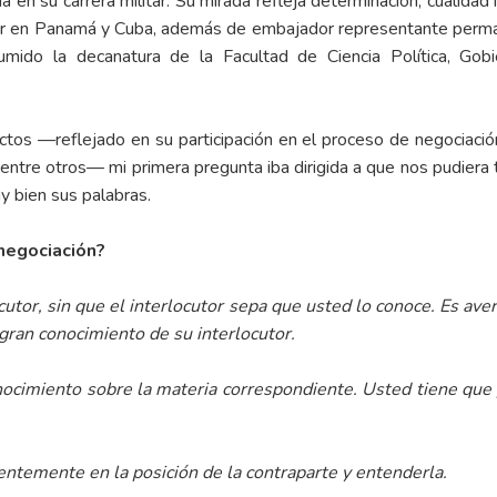
da en su carrera militar. Su mirada refleja determinación, cualida
ador en Panamá y Cuba, además de embajador representante perm
mido la decanatura de la Facultad de Ciencia Política, Gobie
lictos —reflejado en su participación en el proceso de negociaci
ntre otros— mi primera pregunta iba dirigida a que nos pudiera 
 bien sus palabras.
negociación?
cutor, sin que el interlocutor sepa que usted lo conoce. Es aver
gran conocimiento de su interlocutor.
ocimiento sobre la materia correspondiente. Usted tiene que
entemente en la posición de la contraparte y entenderla.