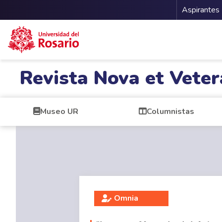
Menu 
Aspirantes
Pasar al contenido principal
Revista Nova et Veter
Museo UR
Columnistas
Omnia