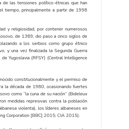
 de las tensiones político-étnicas que han
el tiempo, principalmente a partir de 1998
ad y religiosidad, por contener numerosos
 Kosovo, de 1389, dio paso a cinco siglos de
plazando a los serbios como grupo étnico
o, y una vez finalizada la Segunda Guerra
a de Yugoslavia (RFSY) (Central Intelligence
onocido constitucionalmente y el permiso de
ara la década de 1980, ocasionando fuertes
osovo como “la cuna de su nación” (Bideleux
ron medidas represivas contra la población
banesa violenta), los líderes albaneses en
sting Corporation [BBC] 2015; CIA 2015).