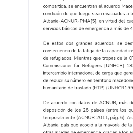
compartida, se encuentran el acuerdo Mace
condición de que luego sean evacuados a ter
Albania-ACNUR-PMA
[5]
, en virtud del c
servicios básicos de emergencia a más de 
De estos dos grandes acuerdos, se des
consecuencia de la fatiga de la capacidad in
de refugiados. Mientras que tropas de la 
Commissioner for Refugees [UNHCR] 1999
intercambio internacional de carga que garan
de reducir su número en territorio macedoni
humanitario de traslado (HTP) (UNHCR1999
De acuerdo con datos de ACNUR, más de 9
disposición de los 28 países (entre los 
temporalmente (ACNUR 2011, pág. 6). Asim
Albania, país que acogió a la mayoría de l
otras ayudas de emergencia, gracias a los