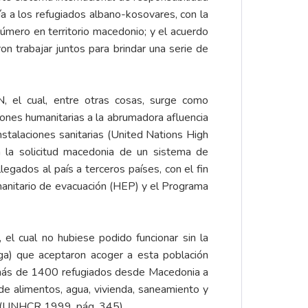
 a los refugiados albano-kosovares, con la
número en territorio macedonio; y el acuerdo
on trabajar juntos para brindar una serie de
el cual, entre otras cosas, surge como
ciones humanitarias a la abrumadora afluencia
talaciones sanitarias (United Nations High
la solicitud macedonia de un sistema de
legados al país a terceros países, con el fin
umanitario de evacuación (HEP) y el Programa
 cual no hubiese podido funcionar sin la
ga) que aceptaron acoger a esta población
 más de 1400 refugiados desde Macedonia a
de alimentos, agua, vivienda, saneamiento y
e (UNHCR 1999, pág. 345).