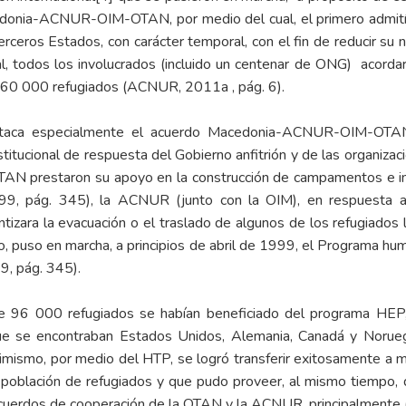
donia-ACNUR-OIM-OTAN, por medio del cual, el primero admitía
ceros Estados, con carácter temporal, con el fin de reducir su 
ual, todos los involucrados (incluido un centenar de ONG) acordar
460 000 refugiados (ACNUR, 2011a , pág. 6).
taca especialmente el acuerdo Macedonia-ACNUR-OIM-OTAN, 
stitucional de respuesta del Gobierno anfitrión y de las organiza
OTAN prestaron su apoyo en la construcción de campamentos e ins
, pág. 345), la ACNUR (junto con la OIM), en respuesta a 
tizara la evacuación o el traslado de algunos de los refugiados l
o, puso en marcha, a principios de abril de 1999, el Programa h
, pág. 345).
6 000 refugiados se habían beneficiado del programa HEP, el
que se encontraban Estados Unidos, Alemania, Canadá y Norue
ismo, por medio del HTP, se logró transferir exitosamente a
a población de refugiados y que pudo proveer, al mismo tiempo, 
 acuerdos de cooperación de la OTAN y la ACNUR, principalment