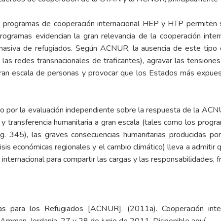
os programas de cooperación internacional HEP y HTP permiten
 programas evidencian la gran relevancia de la cooperación inte
a masiva de refugiados. Según ACNUR, la ausencia de este tipo
las redes transnacionales de traficantes), agravar las tensione
 gran escala de personas y provocar que los Estados más expu
ado por la evaluación independiente sobre la respuesta de la AC
 y transferencia humanitaria a gran escala (tales como los progr
. 345), las graves consecuencias humanitarias producidas po
crisis económicas regionales y el cambio climático) lleva a admiti
nternacional para compartir las cargas y las responsabilidades, f
s para los Refugiados [ACNUR]. (2011a). Cooperación intern