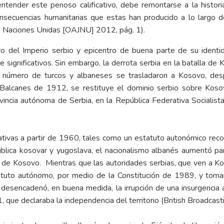
ntender este penoso calificativo, debe remontarse a la historia
consecuencias humanitarias que estas han producido a lo largo d
as Naciones Unidas [OAJNU] 2012, pág. 1).
o del Imperio serbio y epicentro de buena parte de su identid
significativos. Sin embargo, la derrota serbia en la batalla de
n número de turcos y albaneses se trasladaron a Kosovo, des
 Balcanes de 1912, se restituye el dominio serbio sobre Kosov
ovincia autónoma de Serbia, en la República Federativa Socialist
lativas a partir de 1960, tales como un estatuto autonómico rec
ública kosovar y yugoslava, el nacionalismo albanés aumentó p
a de Kosovo. Mientras que las autoridades serbias, que ven a K
tatuto autónomo, por medio de la Constitución de 1989, y toma
esencadenó, en buena medida, la irrupción de una insurgencia al
 que declaraba la independencia del territorio (British Broadca