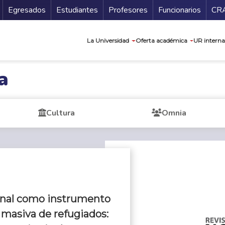
Secundario
Gu
Egresados
Estudiantes
Profesores
Funcionarios
CR
Navegación prin
La Universidad
Oferta académica
UR interna
a
Cultura
Omnia
onal como instrumento
a masiva de refugiados: