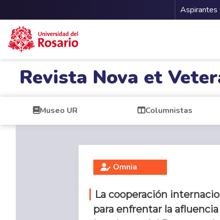
Menu 
Aspirantes
Pasar al contenido principal
Revista Nova et Veter
Museo UR
Columnistas
Omnia
La cooperación internaci
para enfrentar la afluenci