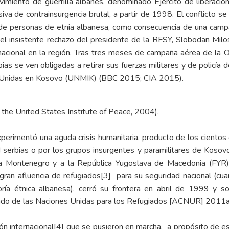
iento de guerrilla albanés, denominado Ejército de liberación
siva de contrainsurgencia brutal, a partir de 1998. El conflicto 
de personas de etnia albanesa, como consecuencia de una campañ
el insistente rechazo del presidente de la RFSY, Slobodan Milos
rnacional en la región. Tras tres meses de campaña aérea de la O
as se ven obligadas a retirar sus fuerzas militares y de policía d
es Unidas en Kosovo (UNMIK) (BBC 2015; CIA 2015).
he United States Institute of Peace, 2004).
erimentó una aguda crisis humanitaria, producto de los cientos
d serbias o por los grupos insurgentes y paramilitares de Kos
a Montenegro y a la República Yugoslava de Macedonia (FYR),
gran afluencia de refugiados
[3]
para su seguridad nacional (cua
ría étnica albanesa), cerró su frontera en abril de 1999 y sol
ado de las Naciones Unidas para los Refugiados [ACNUR] 2011a ,
ón internacional
[4]
que se pusieron en marcha, a propósito de es