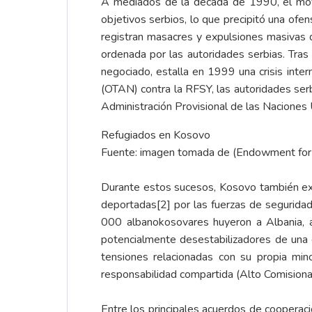
A mediados de la década de 1990, el movim
objetivos serbios, lo que precipitó una ofen
registran masacres y expulsiones masivas 
ordenada por las autoridades serbias. Tras 
negociado, estalla en 1999 una crisis inte
(OTAN) contra la RFSY, las autoridades serbi
Administración Provisional de las Nacion
Refugiados en Kosovo
Fuente: imagen tomada de (Endowment for t
Durante estos sucesos, Kosovo también exp
deportadas
[2]
por las fuerzas de segurida
000 albanokosovares huyeron a Albania, 
potencialmente desestabilizadores de una 
tensiones relacionadas con su propia mino
responsabilidad compartida (Alto Comision
Entre los principales acuerdos de cooperaci