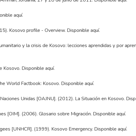
 Amman, Jordania, 27 y 28 de junio de 2011. Disponible
aquí
.
ponible
aquí
.
015). Kosovo profile - Overview. Disponible
aquí
.
humanitario y la crisis de Kosovo: lecciones aprendidas y por apr
 de Kosovo. Disponible
aquí
.
 The World Factbook: Kosovo. Disponible
aquí
.
 Naciones Unidas [OAJNU]. (2012). La Situación en Kosovo. Disp
ones [OIM]. (2006). Glosario sobre Migración. Disponible
aquí.
fugees [UNHCR]. (1999). Kosovo Emergency. Disponible
aquí.