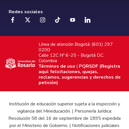
Redes sociales
Línea de atención Bogotá: (601) 297
0200
Calle 12C Nº 6-25 - Bogotá D.C.
Colombia
Términos de uso
|
PQRSDF (Registra
aquí: felicitaciones, quejas,
reclamos, sugerencias y derechos de
petición)
Institución de educación superior sujeta a la inspección y
vigilancia del Mineducación. | Personería Jurídica:
Resolución 58 del 16 de septiembre de 1895 expedida
por el Ministerio de Gobierno. | Notificaciones judiciales