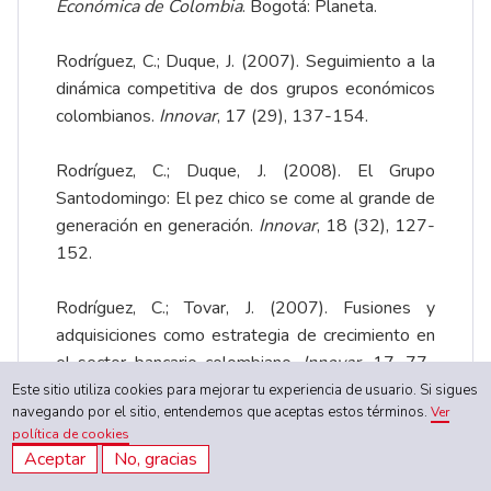
Económica de Colombia
. Bogotá: Planeta.
Rodríguez, C.; Duque, J. (2007). Seguimiento a la
dinámica competitiva de dos grupos económicos
colombianos.
Innovar
, 17 (29), 137-154.
Rodríguez, C.; Duque, J. (2008). El Grupo
Santodomingo: El pez chico se come al grande de
generación en generación.
Innovar
, 18 (32), 127-
152.
Rodríguez, C.; Tovar, J. (2007). Fusiones y
adquisiciones como estrategia de crecimiento en
el sector bancario colombiano.
Innovar
, 17, 77-
98.
Este sitio utiliza cookies para mejorar tu experiencia de usuario. Si sigues
navegando por el sitio, entendemos que aceptas estos términos.
Ver
política de cookies
López, L. (2010). Transformación productiva de la
Aceptar
No, gracias
industria en Colombia y sus regiones después de