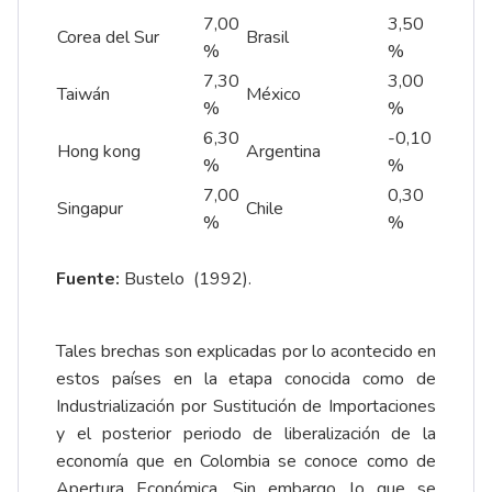
7,00
3,50
Corea del Sur
Brasil
%
%
7,30
3,00
Taiwán
México
%
%
6,30
-0,10
Hong kong
Argentina
%
%
7,00
0,30
Singapur
Chile
%
%
Fuente:
Bustelo (1992).
Tales brechas son explicadas por lo acontecido en
estos países en la etapa conocida como de
Industrialización por Sustitución de Importaciones
y el posterior periodo de liberalización de la
economía que en Colombia se conoce como de
Apertura Económica. Sin embargo, lo que se