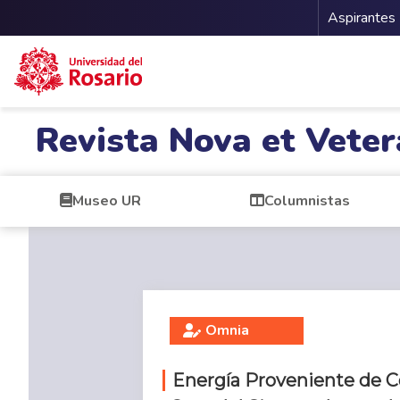
Menu 
Aspirantes
Pasar al contenido principal
Revista Nova et Veter
Museo UR
Columnistas
Omnia
Energía Proveniente de C