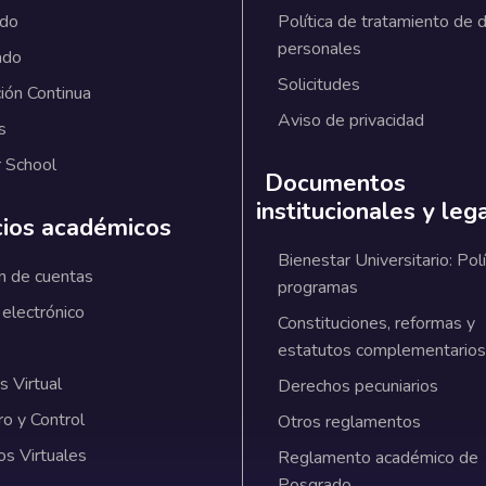
ado
Política de tratamiento de 
personales
ado
Solicitudes
ión Continua
Aviso de privacidad
s
 School
Documentos
institucionales y leg
cios académicos
Bienestar Universitario: Polí
n de cuentas
programas
 electrónico
Constituciones, reformas y
estatutos complementarios
 Virtual
Derechos pecuniarios
ro y Control
Otros reglamentos
os Virtuales
Reglamento académico de
Posgrado