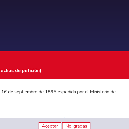
rechos de petición)
 del 16 de septiembre de 1895 expedida por el Ministerio de
stados Financieros
|
Código de Ética
|
Canal de Integridad
Aceptar
No, gracias