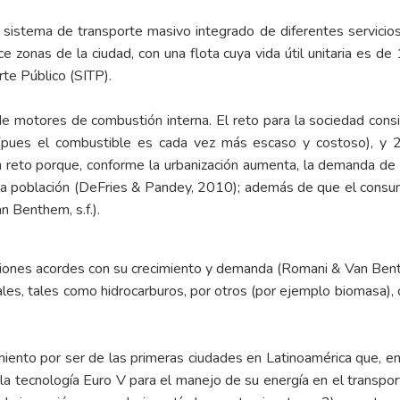
istema de transporte masivo integrado de diferentes servicios (
e zonas de la ciudad, con una flota cuya vida útil unitaria es d
te Público (SITP).
de motores de combustión interna. El reto para la sociedad consi
(pues el combustible es cada vez más escaso y costoso), y 2)
 un reto porque, conforme la urbanización aumenta, la demanda d
a la población (DeFries & Pandey, 2010); además de que el consum
 Benthem, s.f.).
iones acordes con su crecimiento y demanda (Romani & Van Benth
nales, tales como hidrocarburos, por otros (por ejemplo biomasa),
.
miento por ser de las primeras ciudades en Latinoamérica que, e
 la tecnología Euro V para el manejo de su energía en el transpo