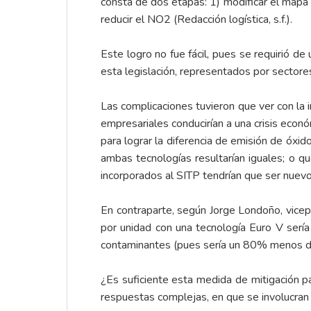
consta de dos etapas: 1) modificar el mapa 
reducir el NO2 (Redacción logística, s.f.).
Este logro no fue fácil, pues se requirió de
esta legislación, representados por sectore
Las complicaciones tuvieron que ver con la i
empresariales conducirían a una crisis econ
para lograr la diferencia de emisión de óxid
ambas tecnologías resultarían iguales; o qu
incorporados al SITP tendrían que ser nuev
En contraparte, según Jorge Londoño, vice
por unidad con una tecnología Euro V serí
contaminantes (pues sería un 80% menos de p
¿Es suficiente esta medida de mitigación 
respuestas complejas, en que se involucran fa