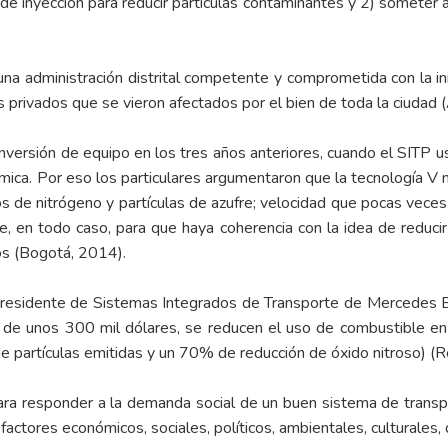
de inyección para reducir partículas contaminantes y 2) someter a
 una administración distrital competente y comprometida con la in
s privados que se vieron afectados por el bien de toda la ciudad
nversión de equipo en los tres años anteriores, cuando el SITP us
ómica. Por eso los particulares argumentaron que la tecnología V
os de nitrógeno y partículas de azufre; velocidad que pocas veces
e, en todo caso, para que haya coherencia con la idea de reducir
os (Bogotá, 2014).
presidente de Sistemas Integrados de Transporte de Mercedes Be
a de unos 300 mil dólares, se reducen el uso de combustible e
artículas emitidas y un 70% de reducción de óxido nitroso) (Reda
para responder a la demanda social de un buen sistema de trans
ctores económicos, sociales, políticos, ambientales, culturales, d