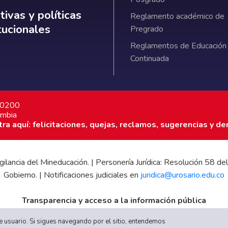
ativas y políticas institucionales
ivas y políticas
Reglamento académico de
itucionales
Pregrado
Reglamentos de Educación
Continuada
7 0200
ombia
a aquí: felicitaciones, quejas, reclamos, sugerencias y de
 vigilancia del Mineducación. | Personería Jurídica: Resolución 58
Gobierno. | Notificaciones judiciales en
juridica@urosario.edu.co
Transparencia y acceso a la información pública
|
Informe de Gestión
|
Boletín Estadístico
|
Régimen Tributario
|
E
 de usuario. Si sigues navegando por el sitio, entendemos
UR