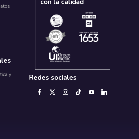
con la calidad
datos
ales
tica y
Redes sociales