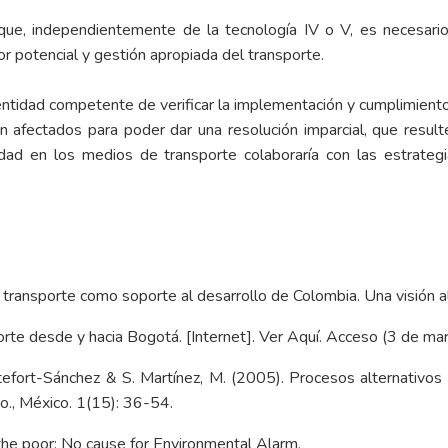
que, independientemente de la tecnología IV o V, es necesario t
or potencial y gestión apropiada del transporte.
entidad competente de verificar la implementación y cumplimient
an afectados para poder dar una resolución imparcial, que resul
ad en los medios de transporte colaboraría con las estrateg
 transporte como soporte al desarrollo de Colombia. Una visión a
rte desde y hacia Bogotá. [Internet]. Ver
Aquí
. Acceso (3 de ma
 Montefort-Sánchez & S. Martínez, M. (2005). Procesos alternat
to., México. 1(15): 36-54.
the poor: No cause for Environmental Alarm.