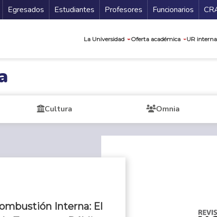
Secundario
Gu
Egresados
Estudiantes
Profesores
Funcionarios
CR
Navegación prin
La Universidad
Oferta académica
UR interna
a
Cultura
Omnia
ombustión Interna: El