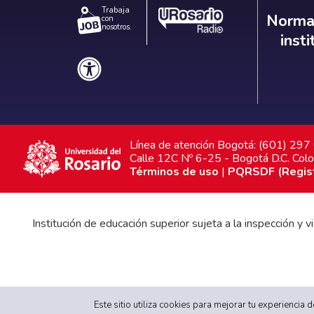
Trabaja
Norm
Normat
con
nosotros.
inst
Línea de atención Bogotá: (601) 29
Calle 12C Nº 6-25 - Bogotá D.C. Col
Términos de uso
|
PQRSDF (Registr
Institución de educación superior sujeta a la inspección y
Gobierno Universitario
|
Proyecto Educativo Institucional
Este sitio utiliza cookies para mejorar tu experiencia