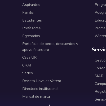
Aspirantes
Pregr
Familia
Posgr
Estudiantes
Educac
Profesores
Idioma
Egresados
Winter
Portafolio de becas, descuentos y
Servi
apoyo financiero
Casa UR
Gestió
CRAI
Correo
Sedes
SIAR
Revista Nova et Vetera
Campus
Directorio institucional
Regist
Manual de marca
Servici