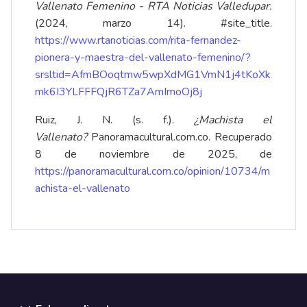
Vallenato Femenino - RTA Noticias Valledupar.
(2024, marzo 14). #site_title.
https://www.rtanoticias.com/rita-fernandez-
pionera-y-maestra-del-vallenato-femenino/?
srsltid=AfmBOoqtmw5wpXdMG1VmN1j4tKoXk
mk6I3YLFFFQjR6TZa7AmImoOj8j
Ruiz, J. N. (s. f.).
¿Machista el
Vallenato?
Panoramacultural.com.co. Recuperado
8 de noviembre de 2025, de
https://panoramacultural.com.co/opinion/10734/m
achista-el-vallenato