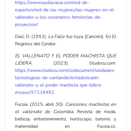
https://www.lasillavacia.com/red-de-
expertos/red-de-las-mujeres/las-mujeres-en-el-
vallenato-y-los-escenarios-feministas-de-
proyeccion/
Diaz, D. (1992).
La Falla fue tuya
. [Canción]. En El
Regreso del Condor.
EL VALLENATO Y EL PODER MACHISTA QUE
LIDERA.
(2023). Studocu.com.
https://www.studocu.com/co/document/unidades-
tecnologicas-de-santander/estadistica/el-
vallenato-y-el-poder-machista-que-lidera-
ensayo/97218482
Fucsia. (2015, abril 30).
Canciones machistas en
el vallenato de Colombia
. Revista de moda,
belleza, entretenimiento, horóscopo, turismo y
maternidad en Fucsia.co.