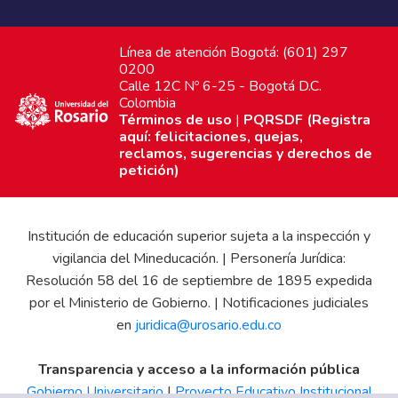
Línea de atención Bogotá: (601) 297
0200
Calle 12C Nº 6-25 - Bogotá D.C.
Colombia
Términos de uso
|
PQRSDF (Registra
aquí: felicitaciones, quejas,
reclamos, sugerencias y derechos de
petición)
Institución de educación superior sujeta a la inspección y
vigilancia del Mineducación. | Personería Jurídica:
Resolución 58 del 16 de septiembre de 1895 expedida
por el Ministerio de Gobierno. | Notificaciones judiciales
en
juridica@urosario.edu.co
Transparencia y acceso a la información pública
Gobierno Universitario
|
Proyecto Educativo Institucional