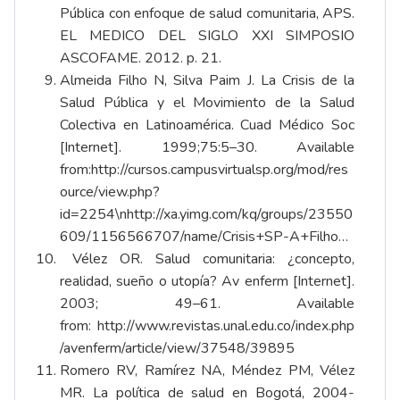
Pública con enfoque de salud comunitaria, APS.
EL MEDICO DEL SIGLO XXI SIMPOSIO
ASCOFAME. 2012. p. 21.
Almeida Filho N, Silva Paim J. La Crisis de la
Salud Pública y el Movimiento de la Salud
Colectiva en Latinoamérica. Cuad Médico Soc
[Internet]. 1999;75:5–30. Available
from:
http://cursos.campusvirtualsp.org/mod/res
ource/view.php?
id=2254
\n
http://xa.yimg.com/kq/groups/23550
609/1156566707/name/Crisis+SP-A+Filho…
Vélez OR. Salud comunitaria: ¿concepto,
realidad, sueño o utopía? Av enferm [Internet].
2003; 49–61. Available
from:
http://www.revistas.unal.edu.co/index.php
/avenferm/article/view/37548/39895
Romero RV, Ramírez NA, Méndez PM, Vélez
MR. La política de salud en Bogotá, 2004-