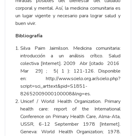
miradas posibles del bienestar del cuidado
corporal y mental. Así, la medicina comunitaria es
un lugar vigente y necesario para lograr salud y
buen vivir.
Bibliografía
Silva Paim Jairnilson. Medicina comunitaria:
introducción a un análisis crítico. Salud
colectiva [Internet]. 2009 Abr [citado 2016
Mar 29] ; 5( 1 ): 121-126. Disponible
en:
http://www.scielo.org.ar/scielo.php?
script=sci_arttext&pid=S1851-
82652009000100008&lng=es
.
Unicef / World Health Organization. Primary
health care: report of the International
Conference on Primary Health Care, Alma-Ata,
USSR, 6-12 September 1978 [Internet].
Geneva: World Health Organization; 1978.