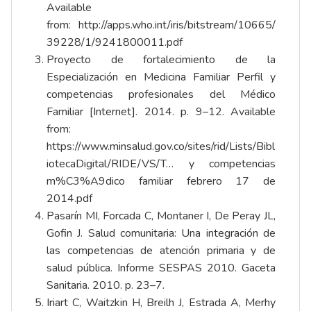
Available
from:
http://apps.who.int/iris/bitstream/10665/
39228/1/9241800011.pdf
Proyecto de fortalecimiento de la
Especialización en Medicina Familiar Perfil y
competencias profesionales del Médico
Familiar [Internet]. 2014. p. 9–12. Available
from:
https://www.minsalud.gov.co/sites/rid/Lists/Bibl
iotecaDigital/RIDE/VS/T…
y competencias
m%C3%A9dico familiar febrero 17 de
2014.pdf
Pasarín MI, Forcada C, Montaner I, De Peray JL,
Gofin J. Salud comunitaria: Una integración de
las competencias de atención primaria y de
salud pública. Informe SESPAS 2010. Gaceta
Sanitaria. 2010. p. 23–7.
Iriart C, Waitzkin H, Breilh J, Estrada A, Merhy