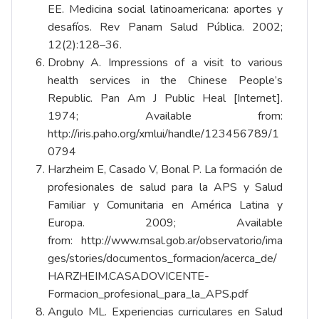
EE. Medicina social latinoamericana: aportes y
desafíos. Rev Panam Salud Pública. 2002;
12(2):128–36.
Drobny A. Impressions of a visit to various
health services in the Chinese People’s
Republic. Pan Am J Public Heal [Internet].
1974; Available from:
http://iris.paho.org/xmlui/handle/123456789/1
0794
Harzheim E, Casado V, Bonal P. La formación de
profesionales de salud para la APS y Salud
Familiar y Comunitaria en América Latina y
Europa. 2009; Available
from:
http://www.msal.gob.ar/observatorio/ima
ges/stories/documentos_formacion/acerca_de/
HARZHEIM.CASADOVICENTE-
Formacion_profesional_para_la_APS.pdf
Angulo ML. Experiencias curriculares en Salud