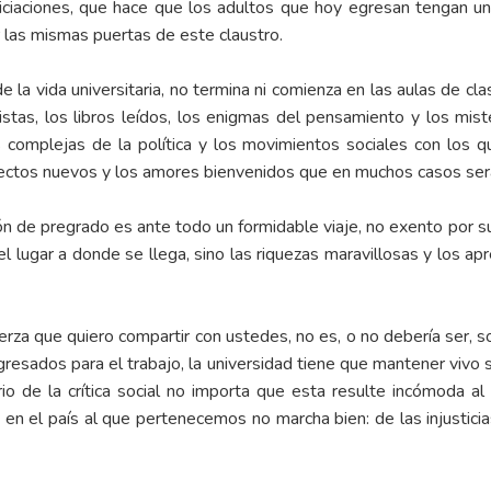
iniciaciones, que hace que los adultos que hoy egresan tengan un
 las mismas puertas de este claustro.
 la vida universitaria, no termina ni comienza en las aulas de cla
 vistas, los libros leídos, los enigmas del pensamiento y los mi
s complejas de la política y los movimientos sociales con los q
 afectos nuevos y los amores bienvenidos que en muchos casos ser
n de pregrado es ante todo un formidable viaje, no exento por s
 el lugar a donde se llega, sino las riquezas maravillosas y los a
uerza que quiero compartir con ustedes, no es, o no debería ser, s
egresados para el trabajo, la universidad tiene que mantener vivo
rio de la crítica social no importa que esta resulte incómoda a
 en el país al que pertenecemos no marcha bien: de las injustici