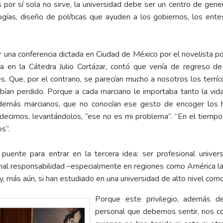
cas por sí sola no sirve, la universidad debe ser un centro de gen
logías, diseño de políticas que ayuden a los gobiernos, los ent
er una conferencia dictada en Ciudad de México por el novelista 
 en la Cátedra Julio Cortázar, contó que venía de regreso de 
. Que, por el contrario, se parecían mucho a nosotros los terrí
ían perdido. Porque a cada marciano le importaba tanto la vida
 demás marcianos, que no conocían ese gesto de encoger lo
 decimos, levantándolos, “ese no es mi problema”. “En el tie
s”.
ente para entrar en la tercera idea: ser profesional universi
nal responsabilidad –especialmente en regiones como América lat
y, más aún, si han estudiado en una universidad de alto nivel c
Porque este privilegio, además de 
personal que debemos sentir, nos c