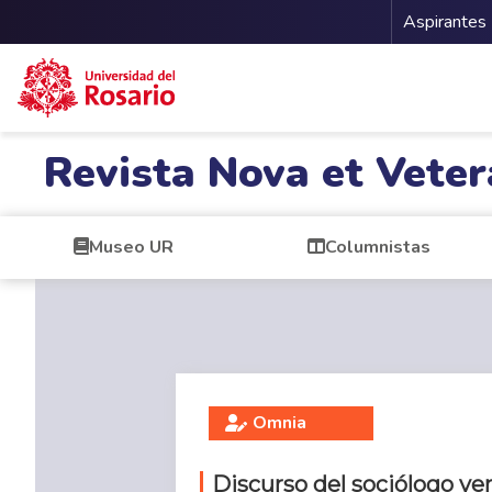
Menu 
Aspirantes
Pasar al contenido principal
Revista Nova et Veter
Museo UR
Columnistas
Omnia
Discurso del sociólogo ve