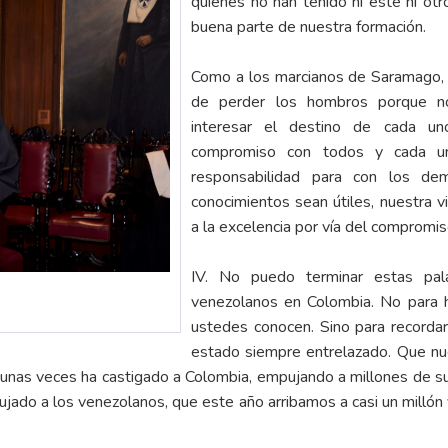
quienes no han tenido ni este ni otr
buena parte de nuestra formación.
Como a los marcianos de Saramago, a 
de perder los hombros porque no
interesar el destino de cada u
compromiso con todos y cada uno
responsabilidad para con los de
conocimientos sean útiles, nuestra v
a la excelencia por vía del compromiso
IV. No puedo terminar estas pala
venezolanos en Colombia. No para h
ustedes conocen. Sino para recorda
estado siempre entrelazado. Que nue
a unas veces ha castigado a Colombia, empujando a millones de s
jado a los venezolanos, que este año arribamos a casi un millón