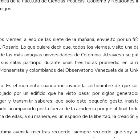
ica de la Facultad de Ciencias Políticas, Gobierno y Relaciones I
migos.
os viernes, a eso de las siete de la mañana, envuelto por un frí
l Rosario. Lo que quiere decir que, todos los viernes, visito una 
de las más antiguas universidades de Colombia. Atravieso su pati
sus salas participo, durante unas tres horas promedio, en la 
Monserrate y colombianos del Observatorio Venezuela de la Univ
rso. Es el momento cuando me invade la certidumbre de que con
bijado por un edificio que ha visto pasar por siglos generac
igar y transmitir saberes; que solo este pequeño gesto, insis
do, acompañado por la fuerza de la academia porque al final todo
 de ellas, a su manera, es un espacio de la libertad, la creación 
tima avenida mientras recuerdo, siempre recuerdo, que soy un e