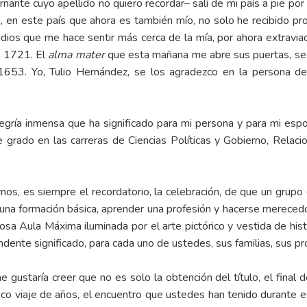
ante cuyo apellido no quiero recordar– salí de mi país a pie por
a, en este país que ahora es también mío, no solo he recibido pr
dios que me hace sentir más cerca de la mía, por ahora extravia
e 1721. El
alma mater
que esta mañana me abre sus puertas, se
 1653. Yo, Tulio Hernández, se los agradezco en la persona de
egría inmensa que ha significado para mi persona y para mi espos
grado en las carreras de Ciencias Políticas y Gobierno, Relacio
demos, es siempre el recordatorio, la celebración, de que un gru
una formación básica, aprender una profesión y hacerse merecedore
mosa Aula Máxima iluminada por el arte pictórico y vestida de hist
dente significado, para cada uno de ustedes, sus familias, sus pr
e gustaría creer que no es solo la obtención del título, el final 
rico viaje de años, el encuentro que ustedes han tenido durant