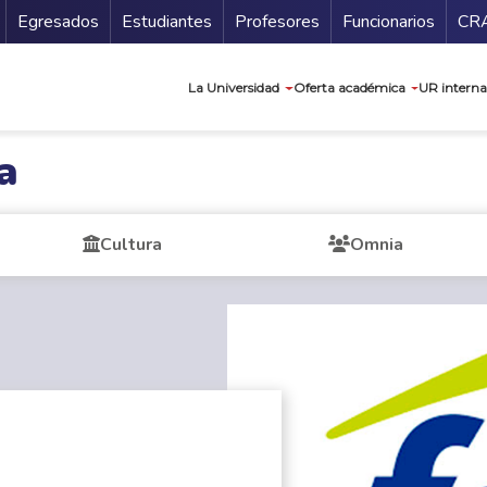
Secundario
Gu
Egresados
Estudiantes
Profesores
Funcionarios
CR
Navegación prin
La Universidad
Oferta académica
UR interna
a
Cultura
Omnia