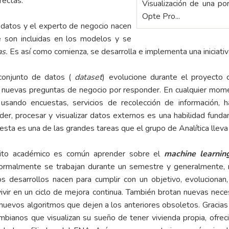
rectas.
Visualización de una po
Opte Pro...
e datos y el experto de negocio nacen
e son incluidas en los modelos y se
as.
Es así como comienza, se desarrolla e implementa una iniciativa
conjunto de datos (
dataset
) evolucione durante el proyecto 
a nuevas preguntas de negocio por responder. En cualquier mome
 usando encuestas, servicios de recolección de información, 
eder, procesar y visualizar datos externos es una habilidad fundam
esta es una de las grandes tareas que el grupo de Analítica lleva
ito académico es común aprender sobre el
machine learnin
rmalmente se trabajan durante un semestre y generalmente, no
os desarrollos nacen para cumplir con un objetivo, evolucionan,
vivir en un ciclo de mejora continua. También brotan nuevas nec
nuevos algoritmos que dejen a los anteriores obsoletos. Gracias a l
ombianos que visualizan su sueño de tener vivienda propia, ofr