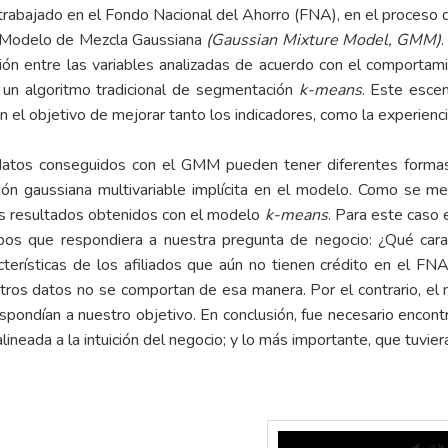
 trabajado en el Fondo Nacional del Ahorro (FNA), en el proceso
l Modelo de Mezcla Gaussiana
(Gaussian Mixture Model, GMM)
ón entre las variables analizadas de acuerdo con el comportami
un algoritmo tradicional de segmentación
k-means
. Este escen
n el objetivo de mejorar tanto los indicadores, como la experiencia
 datos conseguidos con el GMM pueden tener diferentes formas,
ción gaussiana multivariable implícita en el modelo. Como se m
 resultados obtenidos con el modelo
k-means
. Para este caso 
pos que respondiera a nuestra pregunta de negocio: ¿Qué caract
cterísticas de los afiliados que aún no tienen crédito en el F
stros datos no se comportan de esa manera. Por el contrario, 
spondían a nuestro objetivo. En conclusión, fue necesario encont
alineada a la intuición del negocio; y lo más importante, que tuviera