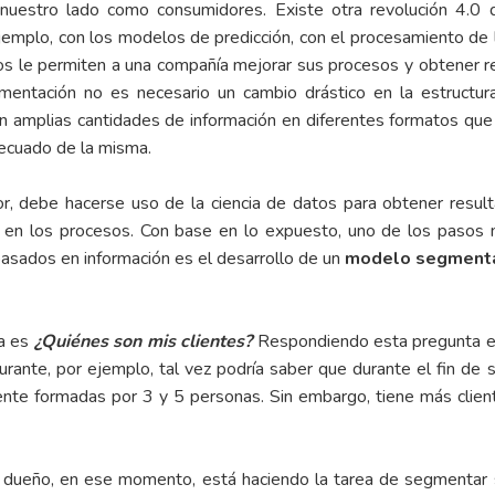
uestro lado como consumidores. Existe otra revolución 4.0 d
jemplo, con los modelos de predicción, con el procesamiento de 
os le permiten a una compañía mejorar sus procesos y obtener 
ementación no es necesario un cambio drástico en la estructu
 amplias cantidades de información en diferentes formatos qu
ecuado de la misma.
lor, debe hacerse uso de la ciencia de datos para obtener resul
 en los procesos. Con base en lo expuesto, uno de los pasos 
asados en información es el desarrollo de un
modelo segment
a es
¿Quiénes son mis clientes?
Respondiendo esta pregunta es
urante, por ejemplo, tal vez podría saber que durante el fin de
ente formadas por 3 y 5 personas. Sin embargo, tiene más client
 dueño, en ese momento, está haciendo la tarea de segmentar sus