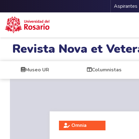
Menu 
Aspirantes
Pasar al contenido principal
Revista Nova et Veter
Museo UR
Columnistas
Omnia