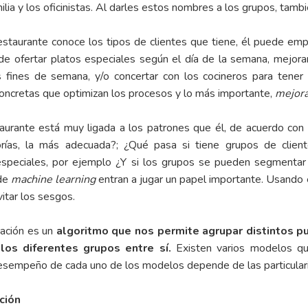
lia y los oficinistas. Al darles estos nombres a los grupos, tamb
restaurante conoce los tipos de clientes que tiene, él puede emp
e ofertar platos especiales según el día de la semana, mejorar 
fines de semana, y/o concertar con los cocineros para tener 
s concretas que optimizan los procesos y lo más importante,
mejora
aurante está muy ligada a los patrones que él, de acuerdo con 
rías, la más adecuada?; ¿Qué pasa si tiene grupos de clien
 especiales, por ejemplo ¿Y si los grupos se pueden segment
 de
machine learning
entran a jugar un papel importante. Usando 
itar los sesgos.
ación es un
algoritmo que nos permite agrupar distintos p
los diferentes grupos entre sí.
Existen varios modelos qu
 desempeño de cada uno de los modelos depende de las particular
ción