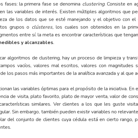
s fases: la primera fase se denomina
clustering
. Consiste en a
en las variables de interés. Existen múltiples algoritmos que p
za de los datos que se esté manejando y el objetivo con el cu
stos grupos o
clústeres,
los cuales son obtenidos en la primer
gmentos entre sí. la meta es encontrar características que tenga
medibles y alcanzables
.
car algoritmos de clustering, hay un proceso de limpieza y tran
mpos vacíos, valores mal escritos, valores con magnitudes sin
de los pasos más importantes de la analítica avanzada y al que a
ionan las variables óptimas para el propósito de la iniciativa. En 
encia de visita, plato favorito, plato de mayor venta, valor de co
características similares. Ver clientes a los que les guste visi
ular. Sin embargo, también pueden existir variables no relevant
blar del conjunto de clientes cuya cédula está en cierto rango, 
entes.